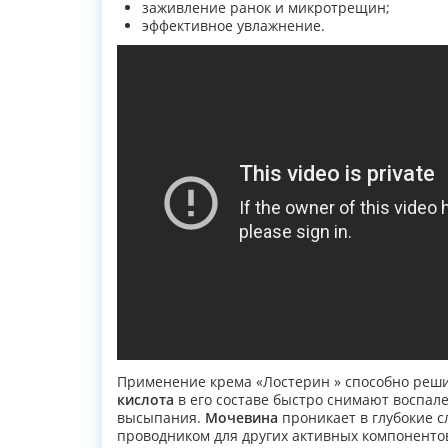
заживление ранок и микротрещин;
эффективное увлажнение.
Применение крема «Лостерин » способно реши
кислота
в его составе быстро снимают воспал
высыпания.
Мочевина
проникает в глубокие с
проводником для других активных компоненто