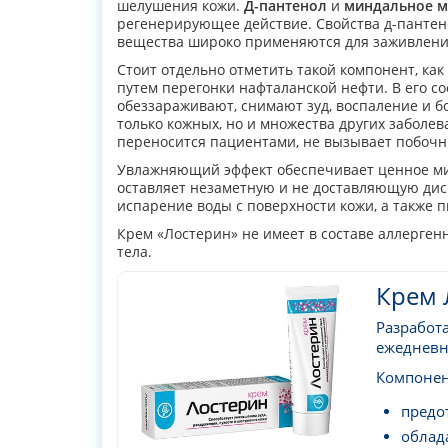
шелушения кожи.
Д-пантенол
и
миндальное м
регенерирующее действие. Свойства д-пантено
вещества широко применяются для заживлени
Стоит отдельно отметить такой компонент, как
путем перегонки нафталанской нефти. В его с
обеззараживают, снимают зуд, воспаление и 
только кожных, но и множества других заболев
переносится пациентами, не вызывает побочн
Увлажняющий эффект обеспечивает ценное ми
оставляет незаметную и не доставляющую дис
испарение воды с поверхности кожи, а также 
Крем «Лостерин» не имеет в составе аллерген
тела.
Крем 
Разработ
ежедневн
Компонен
предо
облад