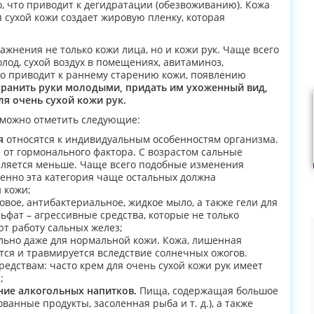
, что приводит к дегидратации (обезвоживанию). Кожа
я сухой кожи создает жировую пленку, которая
жнения не только кожи лица, но и кожи рук. Чаще всего
лод, сухой воздух в помещениях, авитаминоз,
это приводит к раннему старению кожи, появлению
хранить руки молодыми, придать им ухоженный вид,
я очень сухой кожи рук.
 можно отметить следующие:
я
относятся к индивидуальным особенностям организма.
е от гормонального фактора. С возрастом сальные
еляется меньше. Чаще всего подобные изменения
енно эта категория чаще остальных должна
 кожи;
вое, антибактериальное, жидкое мыло, а также гели для
ьфат – агрессивные средства, которые не только
т работу сальных желез;
льно даже для нормальной кожи. Кожа, лишенная
тся и травмируется вследствие солнечных ожогов.
едствам: часто крем для очень сухой кожи рук имеет
;
ние алкогольных напитков.
Пища, содержащая большое
ванные продукты, засоленная рыба и т. д.), а также