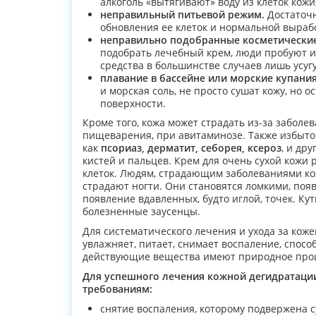
алкоголь «вытягивают» воду из клеток кожи
неправильный питьевой режим.
Достаточн
обновления ее клеток и нормальной вырабо
неправильно подобранные косметические 
подобрать лечебный крем, люди пробуют и
средства в большинстве случаев лишь усуг
плавание в бассейне или морские купания
и морская соль, не просто сушат кожу, но
поверхности.
Кроме того, кожа может страдать из-за заболе
пищеварения, при авитаминозе. Также избыточ
как
псориаз, дерматит, себорея, ксероз
, и др
кистей и пальцев. Крем для очень сухой кожи 
клеток. Людям, страдающим заболеваниями кож
страдают ногти. Они становятся ломкими, поя
появление вдавленных, будто иглой, точек. Кут
болезненные заусенцы.
Для систематического лечения и ухода за кож
увлажняет, питает, снимает воспаление, спосо
действующие вещества имеют природное про
Для успешного лечения кожной дегидратаци
требованиям:
снятие воспаления, которому подвержена с