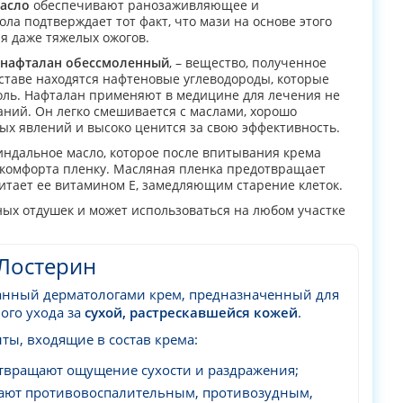
асло
обеспечивают ранозаживляющее и
ла подтверждает тот факт, что мази на основе этого
я даже тяжелых ожогов.
нафталан обессмоленный
, – вещество, полученное
оставе находятся нафтеновые углеводороды, которые
боль. Нафталан применяют в медицине для лечения не
аний. Он легко смешивается с маслами, хорошо
ых явлений и высоко ценится за свою эффективность.
ндальное масло, которое после впитывания крема
комфорта пленку. Масляная пленка предотвращает
питает ее витамином Е, замедляющим старение клеток.
ных отдушек и может использоваться на любом участке
Лостерин
анный дерматологами крем, предназначенный для
ого ухода за
сухой, растрескавшейся кожей
.
ты, входящие в состав крема:
твращают ощущение сухости и раздражения;
ают противовоспалительным, противозудным,