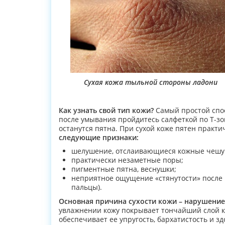
Сухая кожа тыльной стороны ладони
Как узнать свой тип кожи?
Самый простой спос
после умывания пройдитесь салфеткой по Т-зон
останутся пятна. При сухой коже пятен практи
следующие признаки:
шелушение, отслаивающиеся кожные чешу
практически незаметные поры;
пигментные пятна, веснушки;
неприятное ощущение «стянутости» после мы
пальцы).
Основная причина сухости кожи – нарушение
увлажнении кожу покрывает тончайший слой ко
обеспечивает ее упругость, бархатистость и зд