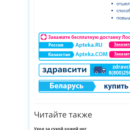
отшел
спосо
повыш
Читайте также
Уход за сухой кожей ног