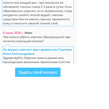
полностью каждый раз - при мокнутии её
обновляют тонким слоем 2-3 раза в сутки. Если
образовались корочки, есть загрязнения, тогда
аккуратно смойте тёплой водой с мягким
средством без активного трения, промокните
кожу и нанесите свежий тонкий слой.
6 июля 2026 г.,
Иван
Чем можно убрать корочки образующиеся при
лечении мокнущей экземы?
На вопрос отвечает врач-дерматолог Сергеева
Нина Александровна:
Здравствуйте. Корочки можно размягчать
прохладными влажными примочками (чистая
вода/физраствор на марле 10-15 минут), затем
промокнуть насухо и нанести цинко-
Задать свой вопрос
нафталановую пасту Лостерин тонким слоем.
29 июня 2026 г.,
Александра
Здравствуйте. Подскажите, поможет ли крем-
батте при аллергическом дерматите?
На вопрос отвечает врач-дерматолог Сергеева
Нина Александровна:
Здравствуйте. Крем Лостерин можно