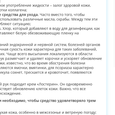
;
ое употребление жидкости – залог здоровой кожи,
тки коллагена;
средства для ухода.
Часто вместо того, чтобы
спользовать различные масла, скрабы. Между тем эти
убляют ситуацию;
.
Хлор, который добавляют в воду для дезинфекции, как
 оставляют белую обезвоживающую пленку на
ваний эндокринной и нервной систем, болезней органов
ная сухость кожи характерна для таких заболеваний,
угих. Чаще всего высыпания локализуются в области
рук размягчает и удаляет корочки и ускоряет обновление
и, известно, что во время обострения болезни
вляются ямочки, вмятинки, для псориаза характерно
икула сохнет, трескается и кровоточит, появляются
ей рук подходит крем «Лостерин». Он одновременно
бствует обновлению клеток кожи. Важно, что все
исхождение.
и необходимо, чтобы средство удовлетворяло трем
ухая кожа, особенно в межсезонье и ветреную погоду;