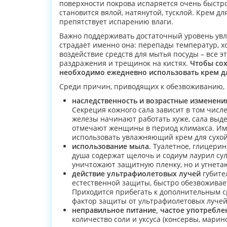
поверхности покрова испаряется очень быстро
становится вялой, натянутой, тусклой. Крем дл
препятствует испарению влаги.
Важно поддерживать достаточный уровень увла
страдает именно она: перепады температур, хо
воздействие средств для мытья посуды – все 
раздражения и трещинок на кистях.
Чтобы со
необходимо ежедневно использовать крем дл
Среди причин, приводящих к обезвоживанию,
наследственность и возрастные изменени
Секреция кожного сала зависит в том числ
железы начинают работать хуже, сала выд
отмечают женщины в период климакса. Им
использовать увлажняющий крем для сухой
использование мыла.
Туалетное, глицерино
душа содержат щелочь и содиум лаурил сул
уничтожают защитную пленку, но и угнетаю
действие ультрафиолетовых лучей
губите
естественной защиты, быстро обезвоживае
Приходится прибегать к дополнительным ср
фактор защиты от ультрафиолетовых лучей
неправильное питание, частое употребле
количество соли и уксуса (консервы, марино