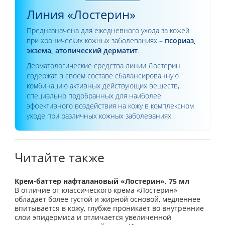
Линия «Лостерин»
Предназначена для ежедневного ухода за кожей
при хронических кожных заболеваниях –
псориаз,
экзема, атопический дерматит
.
Дерматологические средства линии Лостерин
содержат в своем составе сбалансированную
комбинацию активных действующих веществ,
специально подобранных для наиболее
эффективного воздействия на кожу в комплексном
уходе при различных кожных заболеваниях.
Читайте также
Крем-баттер нафталановый «Лостерин», 75 мл
В отличие от классического крема «Лостерин»
обладает более густой и жирной основой, медленнее
впитывается в кожу, глубже проникает во внутренние
слои эпидермиса и отличается увеличенной