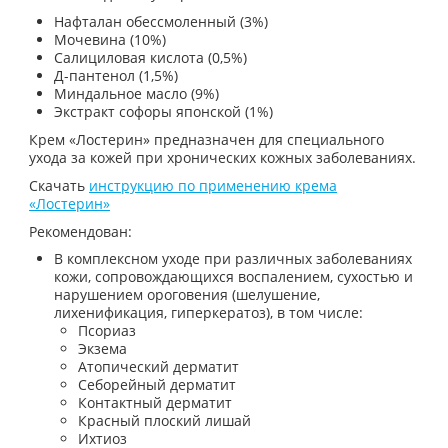
Нафталан обессмоленный (3%)
Мочевина (10%)
Салициловая кислота (0,5%)
Д-пантенол (1,5%)
Миндальное масло (9%)
Экстракт софоры японской (1%)
Крем «Лостерин» предназначен для специального
ухода за кожей при хронических кожных заболеваниях.
Скачать
инструкцию по применению крема
«Лостерин»
Рекомендован:
В комплексном уходе при различных заболеваниях
кожи, сопровождающихся воспалением, сухостью и
нарушением ороговения (шелушение,
лихенификация, гиперкератоз), в том числе:
Псориаз
Экзема
Атопический дерматит
Себорейный дерматит
Контактный дерматит
Красный плоский лишай
Ихтиоз