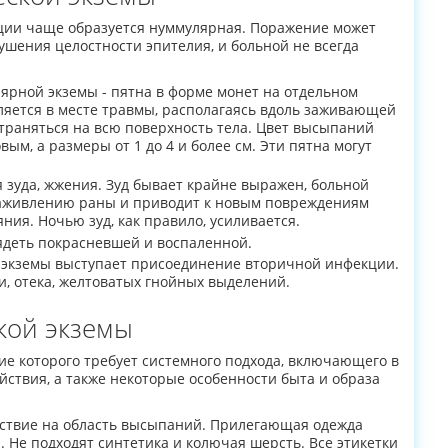
ации чаще образуется нуммулярная. Поражение может
ушения целостности эпителия, и больной не всегда
рной экземы - пятна в форме монет на отдельном
ляется в месте травмы, располагаясь вдоль заживающей
траняться на всю поверхность тела. Цвет высыпаний
м, а размеры от 1 до 4 и более см. Эти пятна могут
 зуда, жжения. Зуд бывает крайне выражен, больной
заживлению раны и приводит к новым повреждениям
ния. Ночью зуд, как правило, усиливается.
ядеть покрасневшей и воспаленной.
 экземы выступает присоединение вторичной инфекции.
, отека, желтоватых гнойных выделений.
кой экземы
ние которого требует системного подхода, включающего в
йствия, а также некоторые особенности быта и образа
твие на область высыпаний. Прилегающая одежда
. Не подходят синтетика и колючая шерсть. Все этикетки