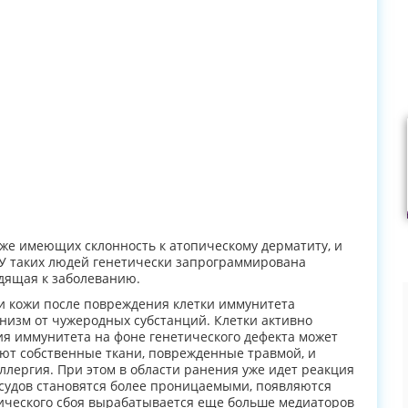
же имеющих склонность к атопическому дерматиту, и
 У таких людей генетически запрограммирована
дящая к заболеванию.
и кожи после повреждения клетки иммунитета
низм от чужеродных субстанций. Клетки активно
ция иммунитета на фоне генетического дефекта может
ают собственные ткани, поврежденные травмой, и
ллергия. При этом в области ранения уже идет реакция
сосудов становятся более проницаемыми, появляются
тического сбоя вырабатывается еще больше медиаторов