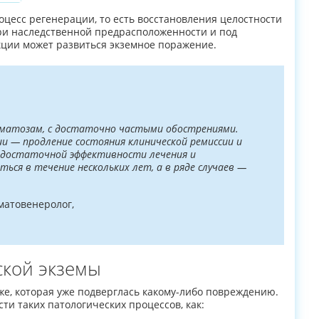
цесс регенерации, то есть восстановления целостности
 при наследственной предрасположенности и под
ции может развиться экземное поражение.
рматозам, с достаточно частыми обострениями.
 — продление состояния клинической ремиссии и
 достаточной эффективности лечения и
ься в течение нескольких лет, а в ряде случаев —
атовенеролог,
кой экземы
же, которая уже подверглась какому-либо повреждению.
ти таких патологических процессов, как: