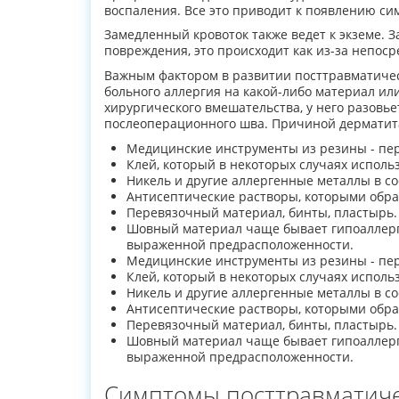
воспаления. Все это приводит к появлению си
Замедленный кровоток также ведет к экземе. 
повреждения, это происходит как из-за непоср
Важным фактором в развитии посттравматичес
больного аллергия на какой-либо материал и
хирургического вмешательства, у него разовь
послеоперационного шва. Причиной дерматита
Медицинские инструменты из резины - перч
Клей, который в некоторых случаях исполь
Никель и другие аллергенные металлы в со
Антисептические растворы, которыми обра
Перевязочный материал, бинты, пластырь.
Шовный материал чаще бывает гипоаллерг
выраженной предрасположенности.
Медицинские инструменты из резины - перч
Клей, который в некоторых случаях исполь
Никель и другие аллергенные металлы в со
Антисептические растворы, которыми обра
Перевязочный материал, бинты, пластырь.
Шовный материал чаще бывает гипоаллерг
выраженной предрасположенности.
Симптомы посттравматиче