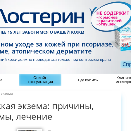
ЛЕЕ 15 ЛЕТ ЗАБОТИМСЯ О ВАШЕЙ КОЖЕ!
ном уходе за кожей при псориазе,
ме, атопическом дерматите
аний кожи должно проводиться
только под контролем врача
Сп
Онлайн
Клинич
не
Где купить
консультация
исследо
 экзема
кая экзема: причины,
мы, лечение