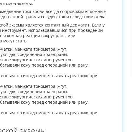
мптомов экземы.
Замедление тока крови всегда сопровождает кожные
едственной травмы сосудов, так и вследствие отека.
кой экземы является контактный дерматит. Если у
ли инструмент, использовавшийся при проведении
ется кожная реакция вокруг раны или
 могут стать:
атки, манжета тонометра, жгут.
зуют для соединения краев раны.
ставе хирургических инструментов.
батывали кожу перед операцией или рану.
енным, но иногда может вызвать реакцию при
атки, манжета тонометра, жгут.
зуют для соединения краев раны.
ставе хирургических инструментов.
батывали кожу перед операцией или рану.
енным, но иногда может вызвать реакцию при
ской экземы