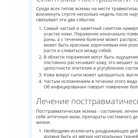
Среди всех типов экземы на месте травматиз
возникнуть спустя несколько недель после нар
связывает эти два события.
Самый частый и заметный симптом нуммуля
участке кожи. Поражение изначально появ
раны, а с течением болезни может распрос
может быть красным, коричневым или розовы
расти и сливаться между собой.
В области поражения могут быть ощущения
постоянно расчесывает кожу, это мешает 
целостности эпителия и усугублению состоя
Кожа вокруг сыпи может шелушиться, выгл
Частым осложнением в течении этого вида
Об инфицировании говорит появление боли
Лечение посттравматичес
Посттравматическая экзема - состояние, лече
себя аптечные мази, препараты системного де
жизни.
Необходимо исключить раздражающее дейс
должна быть из мягких натуральных тканей