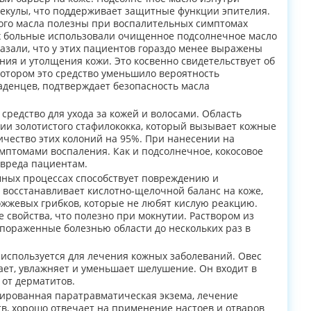
лекулы, что поддерживает защитные функции эпителия.
ого масла полезны при воспалительных симптомах
ых больные использовали очищенное подсолнечное масло
азали, что у этих пациентов гораздо менее выражены
ния и утолщения кожи. Это косвенно свидетельствует об
котором это средство уменьшило вероятность
денцев, подтверждает безопасность масла
средство для ухода за кожей и волосами. Область
ии золотистого стафилококка, который вызывает кожные
ичество этих колоний на 95%. При нанесении на
мптомами воспаления. Как и подсолнечное, кокосовое
 вреда пациентам.
мных процессах способствует повреждению и
восстанавливает кислотно-щелочной баланс на коже,
ожжевых грибков, которые не любят кислую реакцию.
свойства, что полезно при мокнутии. Раствором из
 пораженные болезнью области до нескольких раз в
а используется для лечения кожных заболеваний. Овес
чает, увлажняет и уменьшает шелушение. Он входит в
 от дерматитов.
ированная паратравматическая экзема, лечение
в, хорошо отвечает на применение настоев и отваров