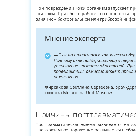
При повреждении кожи организм запускает про
эпителия. При сбое в работе этого процесса,
влиянием бактериальной или грибковой инфек
Мнение эксперта
— Экзема относится к хроническим де
Поэтому цель поддерживающей терапии
уменьшение частоты обострений. При
профилактики, ремиссия может продлит
пожизненно.
Фирсакова Светлана Сергеевна,
врач-дерм
клиника Melanoma Unit Moscow
Причины посттравматичес
Посттравматическая экзема развивается на ко
Часто экземное поражение развивается в облас