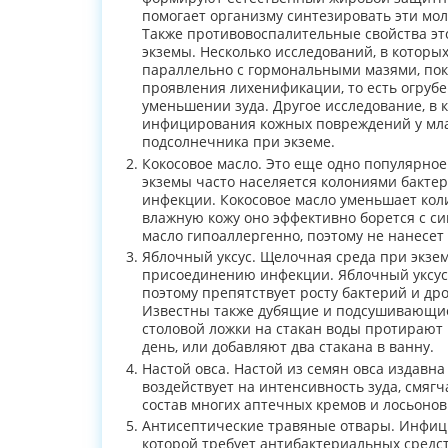
помогает организму синтезировать эти мо
Также противовоспалительные свойства эт
экземы. Несколько исследований, в котор
параллельно с гормональными мазями, пок
проявления лихенификации, то есть огрубе
уменьшении зуда. Другое исследование, в 
инфицирования кожных повреждений у мла
подсолнечника при экземе.
Кокосовое масло. Это еще одно популярное 
экземы часто населяется колониями бактер
инфекции. Кокосовое масло уменьшает кол
влажную кожу оно эффективно борется с си
масло гипоаллергенно, поэтому не нанесет
Яблочный уксус. Щелочная среда при экзе
присоединению инфекции. Яблочный уксус 
поэтому препятствует росту бактерий и др
Известны также дубящие и подсушивающие 
столовой ложки на стакан воды протирают
день, или добавляют два стакана в ванну.
Настой овса. Настой из семян овса издавн
воздействует на интенсивность зуда, смяг
состав многих аптечных кремов и лосьонов
Антисептические травяные отвары. Инфиц
которой требует антибактериальных средст