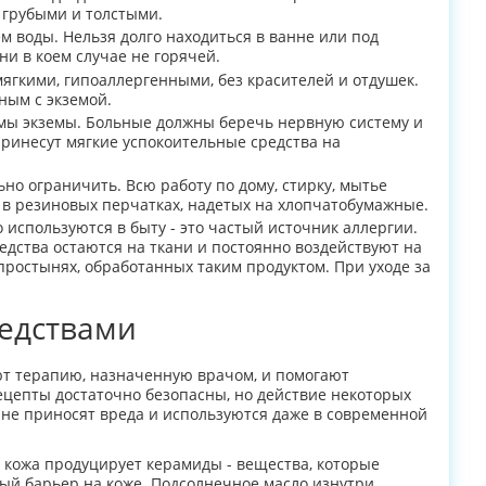
 грубыми и толстыми.
 воды. Нельзя долго находиться в ванне или под
ни в коем случае не горячей.
мягкими, гипоаллергенными, без красителей и отдушек.
ным с экземой.
мы экземы. Больные должны беречь нервную систему и
принесут мягкие успокоительные средства на
но ограничить. Всю работу по дому, стирку, мытье
 в резиновых перчатках, надетых на хлопчатобумажные.
 используются в быту - это частый источник аллергии.
редства остаются на ткани и постоянно воздействуют на
ростынях, обработанных таким продуктом. При уходе за
едствами
 терапию, назначенную врачом, и помогают
рецепты достаточно безопасны, но действие некоторых
 не приносят вреда и используются даже в современной
 кожа продуцирует керамиды - вещества, которые
й барьер на коже. Подсолнечное масло изнутри