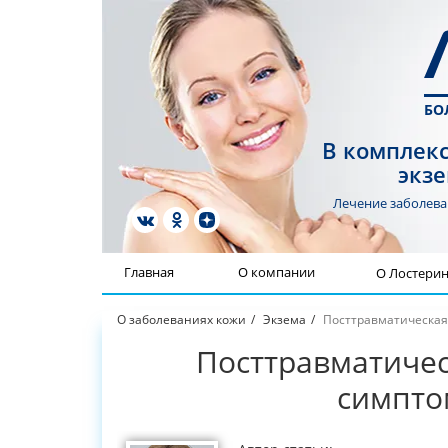
БО
В комплекс
экзе
Лечение заболев
Главная
О компании
О Лостери
О заболеваниях кожи
Экзема
Посттравматическая
Посттравматичес
симпто