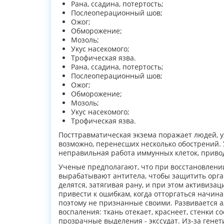
Рана, ссадина, потертость;
Послеоперационный шов;
Ожог;
Обморожение;
Мозоль;
Укус насекомого;
Трофическая язва.
Рана, ссадина, потертость;
Послеоперационный шов;
Ожог;
Обморожение;
Мозоль;
Укус насекомого;
Трофическая язва.
Посттравматическая экзема поражает людей, у
возможно, перенесших несколько обострений.
неправильная работа иммунных клеток, приво
Ученые предполагают, что при восстановлени
вырабатывают антитела, чтобы защитить орга
делятся, затягивая рану, и при этом активиза
привести к ошибкам, когда отторгаться начин
поэтому не признанные своими. Развивается а
воспаления: ткань отекает, краснеет, стенки 
прозрачные выделения - экссудат. Из-за гене