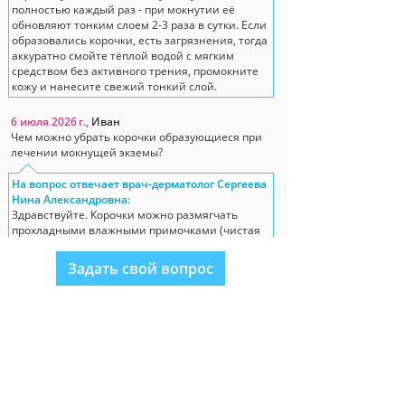
полностью каждый раз - при мокнутии её
обновляют тонким слоем 2-3 раза в сутки. Если
образовались корочки, есть загрязнения, тогда
аккуратно смойте тёплой водой с мягким
средством без активного трения, промокните
кожу и нанесите свежий тонкий слой.
6 июля 2026 г.,
Иван
Чем можно убрать корочки образующиеся при
лечении мокнущей экземы?
На вопрос отвечает врач-дерматолог Сергеева
Нина Александровна:
Здравствуйте. Корочки можно размягчать
прохладными влажными примочками (чистая
вода/физраствор на марле 10-15 минут), затем
промокнуть насухо и нанести цинко-
Задать свой вопрос
нафталановую пасту Лостерин тонким слоем.
29 июня 2026 г.,
Александра
Здравствуйте. Подскажите, поможет ли крем-
батте при аллергическом дерматите?
На вопрос отвечает врач-дерматолог Сергеева
Нина Александровна:
Здравствуйте. Крем Лостерин можно