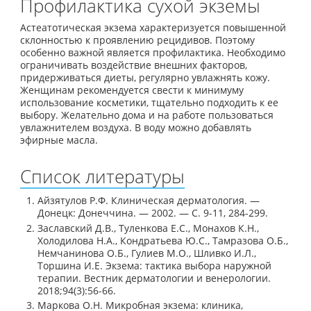
Профилактика сухой экземы
Астеатотическая экзема характеризуется повышенной
склонностью к проявлению рецидивов. Поэтому
особенно важной является профилактика. Необходимо
ограничивать воздействие внешних факторов,
придерживаться диеты, регулярно увлажнять кожу.
Женщинам рекомендуется свести к минимуму
использование косметики, тщательно подходить к ее
выбору. Желательно дома и на работе пользоваться
увлажнителем воздуха. В воду можно добавлять
эфирные масла.
Список литературы
Айзятулов Р.Ф. Клиническая дерматология. —
Донецк: Донеччина. — 2002. — С. 9-11, 284-299.
Заславский Д.В., Туленкова Е.C., Монахов К.Н.,
Холодилова Н.А., Кондратьева Ю.С., Тамразова О.Б.,
Немчанинова О.Б., Гулиев М.О., Шливко И.Л.,
Торшина И.Е. Экзема: тактика выбора наружной
терапии. Вестник дерматологии и венерологии.
2018;94(3):56-66.
Маркова О.Н. Микробная экзема: клиника,