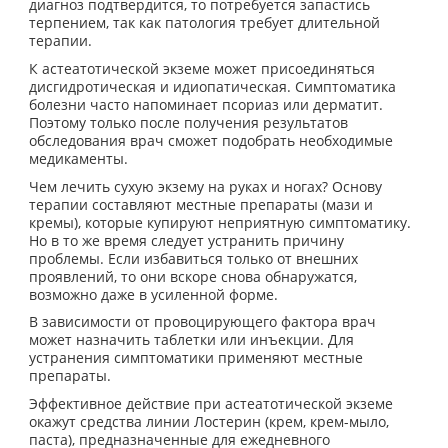
диагноз подтвердится, то потребуется запастись
терпением, так как патология требует длительной
терапии.
К астеатотической экземе может присоединяться
дисгидротическая и идиопатическая. Симптоматика
болезни часто напоминает псориаз или дерматит.
Поэтому только после получения результатов
обследования врач сможет подобрать необходимые
медикаменты.
Чем лечить сухую экзему на руках и ногах? Основу
терапии составляют местные препараты (мази и
кремы), которые купируют неприятную симптоматику.
Но в то же время следует устранить причину
проблемы. Если избавиться только от внешних
проявлений, то они вскоре снова обнаружатся,
возможно даже в усиленной форме.
В зависимости от провоцирующего фактора врач
может назначить таблетки или инъекции. Для
устранения симптоматики применяют местные
препараты.
Эффективное действие при астеатотической экземе
окажут средства линии Лостерин (крем, крем-мыло,
паста), предназначенные для ежедневного