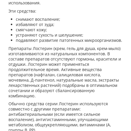
использования.
Эти средства:
снимают воспаление;
избавляют от зуда;
смягчают кожу;
устраняют сухость и шелушение;
подавляют развитие патогенных микроорганизмов.
Препараты Лостерин (крем, гель для душа, крем-мыло)
изготавливаются из натуральных компонентов. В
составе препаратов отсутствуют гормоны, красители и
отдушки. Лостерин может применяться
продолжительное время. Активные вещества
препаратов (нафталан, салициловая кислота,
мочевина, Д-пантенол, натуральные масла, экстракты
лекарственных растений) подобраны в оптимальном
сочетании и образуют сбалансированную
комбинацию.
Обычно средства серии Лостерин используются
совместно с другими препаратами:
антибактериальными (если имеется сильное
воспаление), антигистаминными, улучшающими
метаболизм, общеукрепляющими, витаминами (А,
группы В, РР).