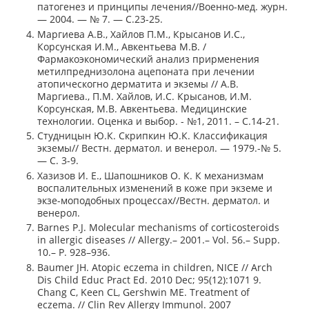
патогенез и принципы лечения//Военно-мед. журн.
— 2004. — № 7. — С.23-25.
Маргиева А.В., Хайлов П.М., Крысанов И.С.,
Корсунская И.М., Авкентьева М.В. /
Фармакоэкономический анализ прирменения
метилпреднизолона ацепоната при лечении
атопическогно дерматита и экземы // А.В.
Маргиева., П.М. Хайлов, И.С. Крысанов, И.М.
Корсунская, М.В. Авкентьева. Медицинские
технологии. Оценка и выбор. - №1, 2011. – С.14-21.
Студницын Ю.К. Скрипкин Ю.К. Классификация
экземы// Вестн. дерматол. и венерол. — 1979.-№ 5.
— С. 3-9.
Хазизов И. Е., Шапошников О. К. К механизмам
воспалительных изменений в коже при экземе и
экзе-моподобных процессах//Вестн. дерматол. и
венерол.
Barnes P.J. Molecular mechanisms of corticosteroids
in allergic diseases // Allergy.– 2001.– Vol. 56.– Supp.
10.– P. 928–936.
Baumer JH. Atopic eczema in children, NICE // Arch
Dis Child Educ Pract Ed. 2010 Dec; 95(12):1071 9.
Chang C, Keen CL, Gershwin ME. Treatment of
eczema. // Clin Rev Allergy Immunol. 2007