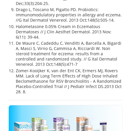
Dec;33(3):204-25.
Drago L, Toscano M, Pigatto PD. Probiotics:
immunomodulatory properties in allergy and eczema.
//G Ital Dermatol Venereol. 2013 Oct;148(5):505-14.
Halometasone 0.05% Cream in Eczematous
Dermatoses // J Clin Aesthet Dermatol. 2013 Nov;
6(11): 39-44.
De Waure C, Cadeddu C, Venditti A, Barcella A, Bigardi
A, Masci S, Virno G, Cammisa A, Ricciardi W. Non
steroid treatment for eczema: results from a
controlled and randomized study. // G Ital Dermatol
Venereol. 2013 Oct;148(5):471-7
Zomer-Kooijker K, van der Ent CK, Ermers MJ, Rovers
MM. Lack of Long Term Effects of High Dose Inhaled
Beclomethasone for RSV Bronchiolitis - A Randomized
Placebo-Controlled Trial // J Pediatr Infect DS.2013 Oct
28. 8.