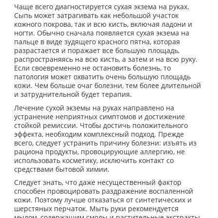
Чаще всего диагностируется сухая экзема на руках.
Сыпь может затрагивать как небольшой участок
кожного покрова, так и всю кисть, включая ладони и
ногти. Обычно сначала появляется сухая экзема на
пальце в виде зудящего красного пятна, которая
разрастается и поражает все большую площадь,
распространяясь на всю кисть, а затем и на всю руку.
Если своевременно не остановить болезнь, то
патология может охватить очень большую площадь
кожи. Чем больше очаг болезни, тем более длительной
и затруднительной будет терапия.
Лечение сухой экземы на руках направлено на
устранение неприятных симптомов и достижение
стойкой ремиссии. Чтобы достичь положительного
эффекта, необходим комплексный подход. Прежде
всего, следует устранить причину болезни: изъять из
рациона продукты, провоцирующие аллергию, не
использовать косметику, исключить контакт со
средствами бытовой химии.
Следует знать, что даже несущественный фактор
способен провоцировать раздражение воспаленной
кожи. Поэтому лучше отказаться от синтетических и
шерстяных перчаток. Мыть руки рекомендуется
мылом, содержащим смолы и растительные экстракты.