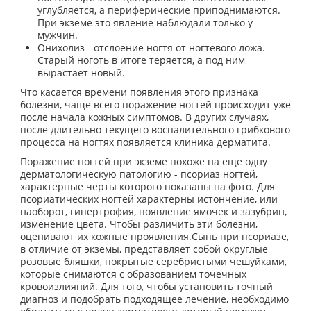
углубляется, а периферические приподнимаются.
При экземе это явление наблюдали только у
мужчин.
Онихолиз - отслоение ногтя от ногтевого ложа.
Старый ноготь в итоге теряется, а под ним
вырастает новый.
Что касается времени появления этого признака
болезни, чаще всего поражение ногтей происходит уже
после начала кожных симптомов. В других случаях,
после длительно текущего воспалительного грибкового
процесса на ногтях появляется клиника дерматита.
Поражение ногтей при экземе похоже на еще одну
дерматологическую патологию - псориаз ногтей,
характерные черты которого показаны на фото. Для
псориатических ногтей характерны истончение, или
наоборот, гипертрофия, появление ямочек и зазубрин,
изменение цвета. Чтобы различить эти болезни,
оценивают их кожные проявления.Сыпь при псориазе,
в отличие от экземы, представляет собой округлые
розовые бляшки, покрытые серебристыми чешуйками,
которые снимаются с образованием точечных
кровоизлияний. Для того, чтобы установить точный
диагноз и подобрать подходящее лечение, необходимо