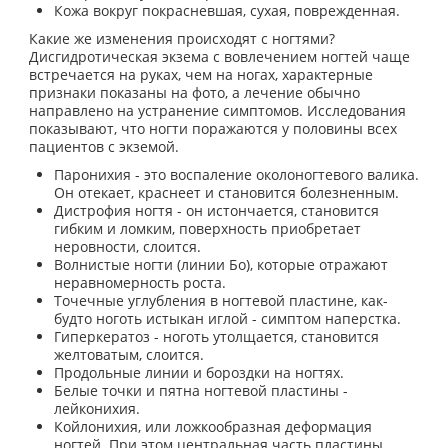
Кожа вокруг покрасневшая, сухая, поврежденная.
Какие же изменения происходят с ногтями?
Дисгидротическая экзема с вовлечением ногтей чаще
встречается на руках, чем на ногах, характерные
признаки показаны на фото, а лечение обычно
направлено на устранение симптомов. Исследования
показывают, что ногти поражаются у половины всех
пациентов с экземой.
Паронихия - это воспаление околоногтевого валика.
Он отекает, краснеет и становится болезненным.
Дистрофия ногтя - он истончается, становится
гибким и ломким, поверхность приобретает
неровности, слоится.
Волнистые ногти (линии Бо), которые отражают
неравномерность роста.
Точечные углубления в ногтевой пластине, как-
будто ноготь истыкан иглой - симптом наперстка.
Гиперкератоз - ноготь утолщается, становится
желтоватым, слоится.
Продольные линии и бороздки на ногтях.
Белые точки и пятна ногтевой пластины -
лейконихия.
Койлонихия, или ложкообразная деформация
ногтей. При этом центральная часть пластины