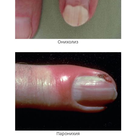
Онихолиз
Паронихия