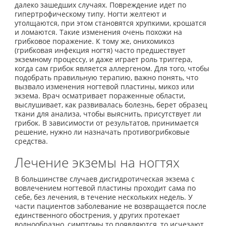
далеко зашедших случаях. Повреждение идет по
гипертрофическому типу. Ногти желтеют и
утолщаются, при этом становятся хрупкими, крошатся
и ломаются. Такие изменения очень похожи на
грибковое поражение. К тому же, онихомикоз
(грибковая инфекция ногтя) часто предшествует
экземному процессу, и даже играет роль триггера,
когда сам грибок является аллергеном. Для того, чтобы
подобрать правильную терапию, важно понять, что
вызвало изменения ногтевой пластины, микоз или
экзема. Врач осматривает пораженные области,
выслушивает, как развивалась болезнь, берет образец
ткани для анализа, чтобы выяснить, присутствует ли
грибок. В зависимости от результатов, принимается
решение, нужно ли назначать противогрибковые
средства.
Лечение экземы на ногтях
В большинстве случаев дисгидротическая экзема с
вовлечением ногтевой пластины проходит сама по
себе, без лечения, в течение нескольких недель. У
части пациентов заболевание не возвращается после
единственного обострения, у других протекает
волнообразно, симптомы то появляются, то исчезают,