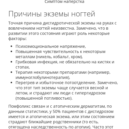
Симптом наперстка
Причины экземы ногтей
Точная причина дисгидротической экземы на руках с
вовлечением ногтей неизвестна. Замечено, что в
развитии этого состояния играют роль некоторые
факторы:
Психоэмоциональное напряжение,
Повышенная чувствительность к некоторым
металлам (никель, кобальт, хром),
Грибковая инфекция, не обязательно на кистях и
стопах,
Терапия некоторыми препаратами (например,
иммуноглобулинотерапия),
Перегрев и избыточное потоотделение. Замечено,
что этот тип экземы чаще случается весной и
летом, и страдают им люди с гипергидрозом
(повышенной потливостью).
Помфоликс связан и с атопическим дерматитам, по
данным статистики, у 50% пациентов с дисгидрозом
имеется и атопическая экзема, или этим состоянием
страдают ближайшие родственники (то есть,
отягощена наследственность по атопии). Часто этот