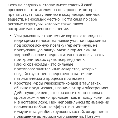
Кожа на ладонях и стопах имеет толстый слой
ороговевшего эпителия на поверхности, которые
препятствует поступлению в кожу лекарственных
веществ, наносимых местно. Ногти сами по себе
роговые структуры, которые также плохо
воспринимают местное лечение.
Ультрамощные топические кортикостероиды в
виде крема наносят на новые участки поражения
под окклюзионную повязку (герметичную, не
пропускающую влагу). Мази с гормонами на
жировой основе предпочтительно использовать
при хронических сухих повреждениях.
Глюкокортикоиды - это сильные
противовоспалительные лекарства, которые
воздействуют непосредственно на течение
патологического процесса при экземе.
Короткие курсы глюкокортикоидов в таблетках,
обычно преднизолон, назначают при обострениях.
Действующее вещество разносится по тканям с
кровотоком и легко проникает как в толщу кожи, так
и в ногтевое ложе. При неправильном применении
возможны побочные эффекты: снижение
иммунитета, диабет, хрупкость костей, ожирение и
повышение артериального давления. Поэтому