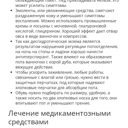
охлаждающий пакет. Лед прикладывать нельзя, это
может усилить симптомы.
Эмоленты, или увлажняющие средства, смягчают
раздраженную кожу и уменьшают симптомы
воспаления. Можно использовать промышленные
кремы и лосьоны с мочевиной, гиалуроновой
кислотой, глицерином. Хороший эффект дает отвар
овса в виде ванночек и компрессов.
Так как дисгидротическая экзема является
результатом нарушения регуляции потоотделения,
на ночь на стопы и ладони хорошо нанести
антиперспирант. Также влияют на образование
пота ванночки с корой дуба, которые оказывают
вяжущее действие.
Чтобы ускорить заживление, любые работы,
связанные с влагой или грязью, нужно вести в
защитных перчатках, под которые надевают
хлопковые перчатки для абсорбции пота.
Обувь нужно подбирать по размеру, удобную, а
также носить по два хлопковых носка для того, они
впитывают пот и уменьшают трение.
Лечение медикаментозными
средствами