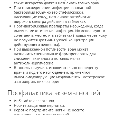
такие лекарства должен назначать только врач.
При присоединении инфекции, вызванной
бактериями (обычно это стафилококки,
населяющие кожу), назначают антибиотик
широкого спектра действия в таблетках.
Противогрибковые препараты необходимы, когда
имеется микотическая инфекция. Их используют в
сочетании, местно и в таблетках (только через кожу
не получится достичь нужной концентрации
действующего вещества).
При выраженной потливости врач может
назначить специальные фармпрепараты для
снижения активности потовых желез -
антихолинергические.
В тяжелых случаях, исключительно по рецепту
врача и под его наблюдением, применяют
иммуномодулирующие медикаменты: метотрексат,
азатиоприн, циклоспорин.
Профилактика экземы ногтей
Избегайте аллергенов,
Носите защитные перчатки,
Коротко подстригайте ногти, не носите
нарощенных и гелевых ногтей,