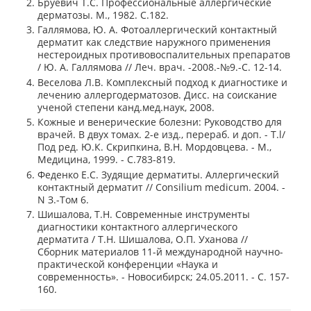
Бруевич Т.С. Профессиональные аллергические
дерматозы. М., 1982. С.182.
Галлямова, Ю. А. Фотоаллергический контактный
дерматит как следствие наружного применения
нестероидных противовоспалительных препаратов
/ Ю. А. Галлямова // Леч. врач. -2008.-№9.-С. 12-14.
Веселова Л.В. Комплексный подход к диагностике и
лечению аллергодерматозов. Дисс. на соискание
ученой степени канд.мед.наук, 2008.
Кожные и венерические болезни: Руководство для
врачей. В двух томах. 2-е изд., перераб. и доп. - T.l/
Под ред. Ю.К. Скрипкина, В.Н. Мордовцева. - М.,
Медицина, 1999. - С.783-819.
Феденко Е.С. Зудящие дерматиты. Аллергический
контактный дерматит // Consilium medicum. 2004. -
N З.-Том 6.
Шишалова, Т.Н. Современные инструменты
диагностики контактного аллергического
дерматита / Т.Н. Шишалова, О.П. Уханова //
Сборник материалов 11-й международной научно-
практической конференции «Наука и
современность». - Новосибирск; 24.05.2011. - С. 157-
160.