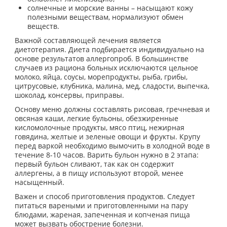
солнечные и морские ванны – насыщают кожу
полезными веществам, нормализуют обмен
веществ.
Важной составляющей лечения является
диетотерапия. Диета подбирается индивидуально на
основе результатов аллергопроб. В большинстве
случаев из рациона больных исключаются цельное
молоко, яйца, соусы, морепродукты, рыба, грибы,
цитрусовые, клубника, малина, мед, сладости, выпечка,
шоколад, консервы, приправы.
Основу меню должны составлять рисовая, гречневая и
овсяная каши, легкие бульоны, обезжиренные
кисломолочные продукты, мясо птиц, нежирная
говядина, желтые и зеленые овощи и фрукты. Крупу
перед варкой необходимо вымочить в холодной воде в
течение 8-10 часов. Варить бульон нужно в 2 этапа:
первый бульон сливают, так как он содержит
аллергены, а в пищу используют второй, менее
насыщенный.
Важен и способ приготовления продуктов. Следует
питаться вареными и приготовленными на пару
блюдами, жареная, запеченная и копченая пища
может вызвать обострение болезни.