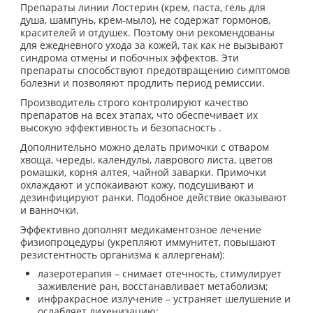
Препараты линии Лостерин (крем, паста, гель для
душа, шампунь, крем-мыло), не содержат гормонов,
красителей и отдушек. Поэтому они рекомендованы
для ежедневного ухода за кожей, так как не вызывают
синдрома отмены и побочных эффектов. Эти
препараты способствуют предотвращению симптомов
болезни и позволяют продлить период ремиссии.
Производитель строго контролируют качество
препаратов на всех этапах, что обеспечивает их
высокую эффективность и безопасность .
Дополнительно можно делать примочки с отваром
хвоща, череды, календулы, лаврового листа, цветов
ромашки, корня алтея, чайной заварки. Примочки
охлаждают и успокаивают кожу, подсушивают и
дезинфицируют ранки. Подобное действие оказывают
и ванночки.
Эффективно дополнят медикаментозное лечение
физиопроцедуры (укрепляют иммунитет, повышают
резистентность организма к аллергенам):
лазеротерапия – снимает отечность, стимулирует
заживление ран, восстанавливает метаболизм;
инфракрасное излучение – устраняет шелушение и
ослабляет лихенизацию;