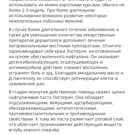
использовать их можно короткими курсами, обычно не
более 2-3 недель. При более длительном
использовании возможно развитие некоторых
нежелательных побочных явлений.
В случае более длительного течения заболевания, а
также для уменьшения количества лекарственных
препаратов дерматологи дополняют лечение
негормональными местными препаратами. Отлично
зарекомендовал себя крем Лостерин, изготовленный
на основе обессмоленного нафталана. Он оказывает
десенсибилизирующие, отшелушивающее и
антимикробное действие, снимает воспаление,
устраняет боль и зуд. Благодаря миндальному маслу и
Д-пантенолу он способствует регенерации клеток и
заживлению ран.
В стадии мокнутия действенную помощь окажет цинко-
нафталановая паста Лостерин. Она обладает
подсушивающими, вяжущими, адсорбирующими,
обеззараживающими, антисептическими,
противовоспалительными и противозудными
свойствами. К тому же паста размягчает роговой слой,
что облегчает проникновение действующих веществ
вглубь кожного покрова.