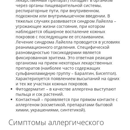
лекарственный препарат) попадает в организм
через органы пищеварительной системы,
респираторные пути, при внутривенном,
подкожном или внутримышечном введении. В
тяжелых случаях развивается синдром Лайелла –
угрожающее жизни состояние, при котором
наблюдается обширное воспаление кожных
покровов с последующим ее отслаиванием.
Лечение синдрома Лайелла проводится в условиях
реанимационного отделения. Специфической
разновидностью токсикодермии является
фиксированная эритема. Это ответная реакция
организма на прием некоторых лекарственных
препаратов (наиболее часто содержащих
сульфаниламидную группу – Баралгин, Бисептол).
Характеризуется появлением высыпаний на одних
и тех же участках кожных покровов.
Фитодерматит – в качестве аллергена выступают
пыльца и сок растений.
Контактный – проявляется при прямом контакте с
аллергеном (косметикой, препаратами бытовой
химии, украшениями, синтетикой).
Симптомы аллергического