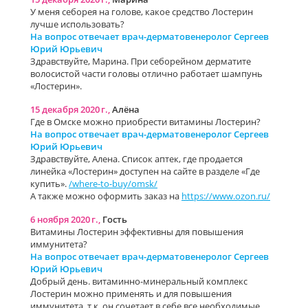
У меня себорея на голове, какое средство Лостерин
лучше использовать?
На вопрос отвечает врач-дерматовенеролог Сергеев
Юрий Юрьевич
Здравствуйте, Марина. При себорейном дерматите
волосистой части головы отлично работает шампунь
«Лостерин».
15 декабря 2020 г.,
Алёна
Где в Омске можно приобрести витамины Лостерин?
На вопрос отвечает врач-дерматовенеролог Сергеев
Юрий Юрьевич
Здравствуйте, Алена. Список аптек, где продается
линейка «Лостерин» доступен на сайте в разделе «Где
купить».
/where-to-buy/omsk/
А также можно оформить заказ на
https://www.ozon.ru/
6 ноября 2020 г.,
Гость
Витамины Лостерин эффективны для повышения
иммунитета?
На вопрос отвечает врач-дерматовенеролог Сергеев
Юрий Юрьевич
Добрый день. витаминно-минеральный комплекс
Лостерин можно применять и для повышения
иммунитета, т.к. он сочетает в себе все необходимые