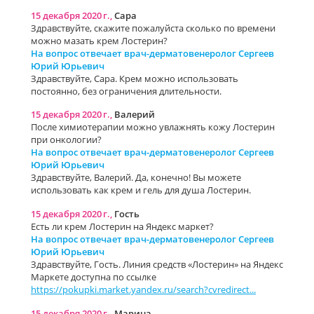
15 декабря 2020 г.,
Caра
Здравствуйте, скажите пожалуйста сколько по времени
можно мазать крем Лостерин?
На вопрос отвечает врач-дерматовенеролог Сергеев
Юрий Юрьевич
Здравствуйте, Caра. Крем можно использовать
постоянно, без ограничения длительности.
15 декабря 2020 г.,
Валерий
После химиотерапии можно увлажнять кожу Лостерин
при онкологии?
На вопрос отвечает врач-дерматовенеролог Сергеев
Юрий Юрьевич
Здравствуйте, Валерий. Да, конечно! Вы можете
использовать как крем и гель для душа Лостерин.
15 декабря 2020 г.,
Гость
Есть ли крем Лостерин на Яндекс маркет?
На вопрос отвечает врач-дерматовенеролог Сергеев
Юрий Юрьевич
Здравствуйте, Гость. Линия средств «Лостерин» на Яндекс
Маркете доступна по ссылке
https://pokupki.market.yandex.ru/search?cvredirect...
15 декабря 2020 г.,
Марина