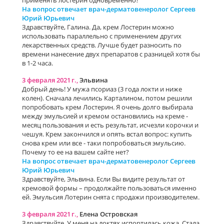
применять лостерин одновременно?
На вопрос отвечает врач-дерматовенеролог Сергеев
Юрий Юрьевич
Здравствуйте, Галина. Да, крем Лостерин можно
использовать параллельно с применением других
лекарственных средств. Лучше будет разносить по
времени нанесение двух препаратов с разницей хотя бы
в 1-2 часа.
3 февраля 2021 г.,
Эльвина
Добрый день! У мужа псориаз (3 года локти и ниже
колен). Сначала лечились Карталином, потом решили
попробовать крем Лостерин. Я очень долго выбирала
между эмульсией и кремом остановились на креме -
месяц пользования и есть результат, исчезли корочки и
чешуя. Крем закончился и опять встал вопрос: купить
снова крем или все - таки попробоваться эмульсию.
Почему то ее на вашем сайте нет?
На вопрос отвечает врач-дерматовенеролог Сергеев
Юрий Юрьевич
Здравствуйте, Эльвина. Если Вы видите результат от
кремовой формы – продолжайте пользоваться именно
ей. Эмульсия Лотерин снята с продажи производителем.
3 февраля 2021 г.,
Елена Островская
Здравствуйте. У меня на локтях испортилась кожа. Стала