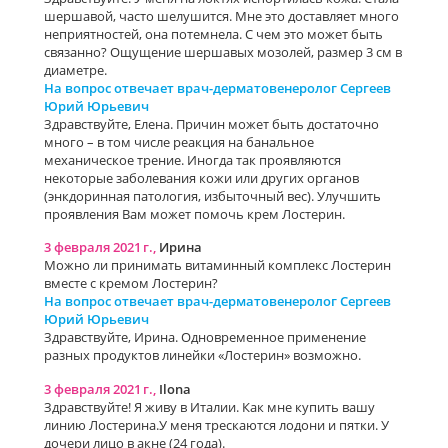
шершавой, часто шелушится. Мне это доставляет много
неприятностей, она потемнела. С чем это может быть
связанно? Ощущение шершавых мозолей, размер 3 см в
диаметре.
На вопрос отвечает врач-дерматовенеролог Сергеев
Юрий Юрьевич
Здравствуйте, Елена. Причин может быть достаточно
много – в том числе реакция на банальное
механическое трение. Иногда так проявляются
некоторые заболевания кожи или других органов
(энкдоринная патология, избыточный вес). Улучшить
проявления Вам может помочь крем Лостерин.
3 февраля 2021 г.,
Ирина
Можно ли принимать витаминный комплекс Лостерин
вместе с кремом Лостерин?
На вопрос отвечает врач-дерматовенеролог Сергеев
Юрий Юрьевич
Здравствуйте, Ирина. Одновременное применение
разных продуктов линейки «Лостерин» возможно.
3 февраля 2021 г.,
Ilona
Здравствуйте! Я живу в Италии. Как мне купить вашу
линию Лостерина.У меня трескаются лодони и пятки. У
дочери лицо в акне (24 года).