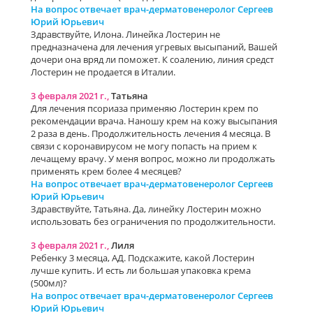
На вопрос отвечает врач-дерматовенеролог Сергеев
Юрий Юрьевич
Здравствуйте, Илона. Линейка Лостерин не
предназначена для лечения угревых высыпаний, Вашей
дочери она вряд ли поможет. К соалению, линия средст
Лостерин не продается в Италии.
3 февраля 2021 г.,
Татьяна
Для лечения псориаза применяю Лостерин крем по
рекомендации врача. Наношу крем на кожу высыпания
2 раза в день. Продолжительность лечения 4 месяца. В
связи с коронавирусом не могу попасть на прием к
лечащему врачу. У меня вопрос, можно ли продолжать
применять крем более 4 месяцев?
На вопрос отвечает врач-дерматовенеролог Сергеев
Юрий Юрьевич
Здравствуйте, Татьяна. Да, линейку Лостерин можно
использовать без ограничения по продолжительности.
3 февраля 2021 г.,
Лиля
Ребенку 3 месяца, АД. Подскажите, какой Лостерин
лучше купить. И есть ли большая упаковка крема
(500мл)?
На вопрос отвечает врач-дерматовенеролог Сергеев
Юрий Юрьевич