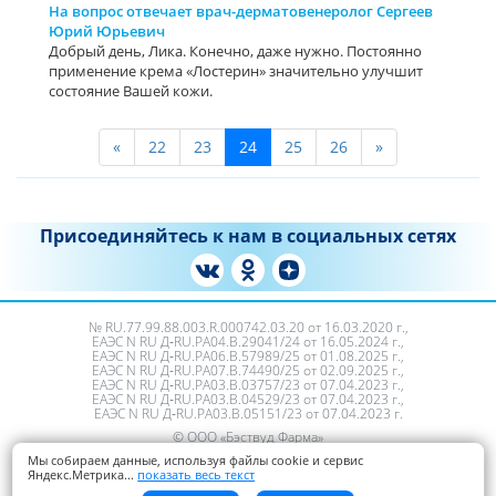
На вопрос отвечает врач-дерматовенеролог Сергеев
Юрий Юрьевич
Добрый день, Лика. Конечно, даже нужно. Постоянно
применение крема «Лостерин» значительно улучшит
состояние Вашей кожи.
«
22
23
24
25
26
»
Присоединяйтесь к нам в социальных сетях
№ RU.77.99.88.003.R.000742.03.20 от 16.03.2020 г.,
ЕАЭС N RU Д‑RU.PA04.B.29041/24 от 16.05.2024 г.,
ЕАЭС N RU Д‑RU.РА06.В.57989/25 от 01.08.2025 г.,
ЕАЭС N RU Д‑RU.РА07.В.74490/25 от 02.09.2025 г.,
ЕАЭС N RU Д‑RU.PA03.B.03757/23 от 07.04.2023 г.,
ЕАЭС N RU Д‑RU.PA03.B.04529/23 от 07.04.2023 г.,
ЕАЭС N RU Д‑RU.PA03.B.05151/23 от 07.04.2023 г.
© ООО «Бэствуд Фарма»
Пользовательское соглашение
Мы собираем данные, используя файлы cookie и сервис
Яндекс.Метрика
...
показать весь текст
Политика обработки персональных данных