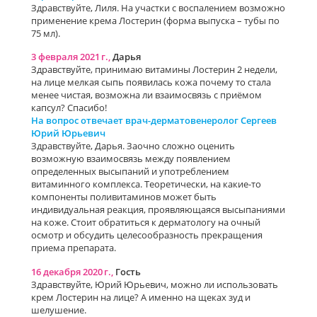
Здравствуйте, Лиля. На участки с воспалением возможно
применение крема Лостерин (форма выпуска – тубы по
75 мл).
3 февраля 2021 г.,
Дарья
Здравствуйте, принимаю витамины Лостерин 2 недели,
на лице мелкая сыпь появилась кожа почему то стала
менее чистая, возможна ли взаимосвязь с приёмом
капсул? Спасибо!
На вопрос отвечает врач-дерматовенеролог Сергеев
Юрий Юрьевич
Здравствуйте, Дарья. Заочно сложно оценить
возможную взаимосвязь между появлением
определенных высыпаний и употреблением
витаминного комплекса. Теоретически, на какие-то
компоненты поливитаминов может быть
индивидуальная реакция, проявляющаяся высыпаниями
на коже. Стоит обратиться к дерматологу на очный
осмотр и обсудить целесообразность прекращения
приема препарата.
16 декабря 2020 г.,
Гость
Здравствуйте, Юрий Юрьевич, можно ли использовать
крем Лостерин на лице? А именно на щеках зуд и
шелушение.