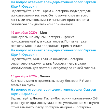
На вопрос отвечает врач-дерматовенеролог Сергеев
Юрий Юрьевич
Здравствуйте, Гость. Крем «Лостерин» подходит для
использования на лице. Он поможет справиться с
данными симптомами, не вызывает привыкания и
безопасен при длительном применении.
16 декабря 2020 г.,
Мия
Пользуюсь шампунем Лостерин. Эффект
положительный для кожи головы. Почти нет уже
перхоти. Можно ли продолжать применение?
На вопрос отвечает врач-дерматовенеролог Сергеев
Юрий Юрьевич
Здравствуйте, Мия. Если на шампуне Лостерин
отмечается положительный эффект – его можно
использовать для постоянного ухода за кожей головы.
15 декабря 2020 г.,
Янина
Как часто можно применять пасту Лостерин? У меня
экзема на руках...
На вопрос отвечает врач-дерматовенеролог Сергеев
Юрий Юрьевич
Здравствуйте, Янина. Паста «Лостерин» используется 2-3
раза в сутки при мокнутии. После уменьшение мокнутия
стоит заменить пасту Лостерин на крем «Лостерин».