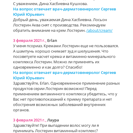
С уважением, Дина Хасбиевна Кушхова.
На вопрос отвечает врач-дерматовенеролог Сергеев
Юрий Юрьевич
Добрый день, уважаемая Дина Хасбиевна. Лосьон
Лостерин Аква снят с производства. Рекомендуем
обратить внимание на крем Лостерин.
/about/cream/
3 февраля 2021 г.,
Erlan
У меня псориаз. Кремами Лостерин еще не пользовался.
А шампунь хорошо снимает зуд и шелушения. Что
посоветуете насчет крема и витаминно-минерального
комплекса Лостерин. Можно ли применять их
одновременно и как долго? Спасибо!
На вопрос отвечает врач-дерматовенеролог Сергеев
Юрий Юрьевич
Здравствуйте, Erlan. Одновременное применение разных
продуктов серии Лостерин возможно! Перед
применением витаминного комплекса убедитесь, что у
Вас нет противопоказаний к приему препарата и нет
обострения возможных заболеваний внутренних
органов.
3 февраля 2021 г.,
Лаура
Здравствуйте! При выпадении волос могу ли я
принимать Лостерин витаминный комплекс?