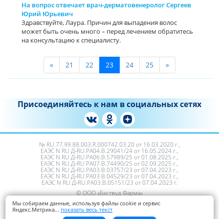
На вопрос отвечает врач-дерматовенеролог Сергеев
Юрий Юрьевич
Здравствуйте, Лаура. Причин для выпадения волос
может быть очень много – перед лечением обратитесь
на консультацию к специалисту.
«
21
22
23
24
25
»
Присоединяйтесь к нам в социальных сетях
№ RU.77.99.88.003.R.000742.03.20 от 16.03.2020 г.,
ЕАЭС N RU Д‑RU.PA04.B.29041/24 от 16.05.2024 г.,
ЕАЭС N RU Д‑RU.РА06.В.57989/25 от 01.08.2025 г.,
ЕАЭС N RU Д‑RU.РА07.В.74490/25 от 02.09.2025 г.,
ЕАЭС N RU Д‑RU.PA03.B.03757/23 от 07.04.2023 г.,
ЕАЭС N RU Д‑RU.PA03.B.04529/23 от 07.04.2023 г.,
ЕАЭС N RU Д‑RU.PA03.B.05151/23 от 07.04.2023 г.
© ООО «Бэствуд Фарма»
Пользовательское соглашение
Мы собираем данные, используя файлы cookie и сервис
Яндекс.Метрика
...
показать весь текст
Политика обработки персональных данных