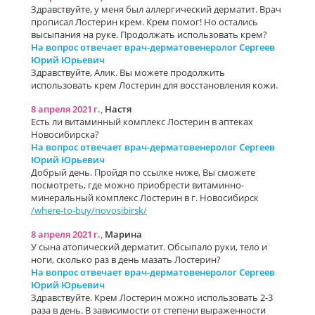
Здравствуйте, у меня был аллергический дерматит. Врач
прописал Лостерин крем. Крем помог! Но остались
высыпания на руке. Продолжать использовать крем?
На вопрос отвечает врач-дерматовенеролог Сергеев
Юрий Юрьевич
Здравствуйте, Алик. Вы можете продолжить
использовать крем Лостерин для восстановления кожи.
8 апреля 2021 г.,
Настя
Есть ли витаминный комплекс Лостерин в аптеках
Новосибирска?
На вопрос отвечает врач-дерматовенеролог Сергеев
Юрий Юрьевич
Добрый день. Пройдя по ссылке ниже, Вы сможете
посмотреть, где можно приобрести витаминно-
минеральный комплекс Лостерин в г. Новосибирск
/where-to-buy/novosibirsk/
8 апреля 2021 г.,
Марина
У сына атопический дерматит. Обсыпало руки, тело и
ноги, сколько раз в день мазать Лостерин?
На вопрос отвечает врач-дерматовенеролог Сергеев
Юрий Юрьевич
Здравствуйте. Крем Лостерин можно использовать 2-3
раза в день. В зависимости от степени выраженности