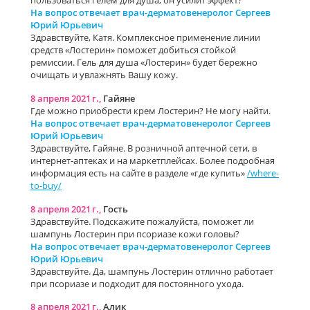
пользоваться гелем для душа, он усилит эффект?
На вопрос отвечает врач-дерматовенеролог Сергеев
Юрий Юрьевич
Здравствуйте, Катя. Комплексное применение линии
средств «Лостерин» поможет добиться стойкой
ремиссии. Гель для душа «Лостерин» будет бережно
очищать и увлажнять Вашу кожу.
8 апреля 2021 г.,
Гайяне
Где можно приобрести крем Лостерин? Не могу найти.
На вопрос отвечает врач-дерматовенеролог Сергеев
Юрий Юрьевич
Здравствуйте, Гайяне. В розничной аптечной сети, в
интернет-аптеках и на маркетплейсах. Более подробная
информация есть на сайте в разделе «где купить»
/where-
to-buy/
8 апреля 2021 г.,
Гость
Здравствуйте. Подскажите пожалуйста, поможет ли
шампунь Лостерин при псориазе кожи головы?
На вопрос отвечает врач-дерматовенеролог Сергеев
Юрий Юрьевич
Здравствуйте. Да, шампунь Лостерин отлично работает
при псориазе и подходит для постоянного ухода.
8 апреля 2021 г.,
Алик