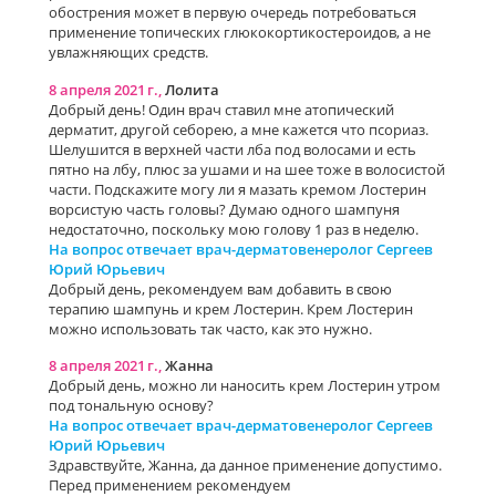
обострения может в первую очередь потребоваться
применение топических глюкокортикостероидов, а не
увлажняющих средств.
8 апреля 2021 г.,
Лолита
Добрый день! Один врач ставил мне атопический
дерматит, другой себорею, а мне кажется что псориаз.
Шелушится в верхней части лба под волосами и есть
пятно на лбу, плюс за ушами и на шее тоже в волосистой
части. Подскажите могу ли я мазать кремом Лостерин
ворсистую часть головы? Думаю одного шампуня
недостаточно, поскольку мою голову 1 раз в неделю.
На вопрос отвечает врач-дерматовенеролог Сергеев
Юрий Юрьевич
Добрый день, рекомендуем вам добавить в свою
терапию шампунь и крем Лостерин. Крем Лостерин
можно использовать так часто, как это нужно.
8 апреля 2021 г.,
Жанна
Добрый день, можно ли наносить крем Лостерин утром
под тональную основу?
На вопрос отвечает врач-дерматовенеролог Сергеев
Юрий Юрьевич
Здравствуйте, Жанна, да данное применение допустимо.
Перед применением рекомендуем