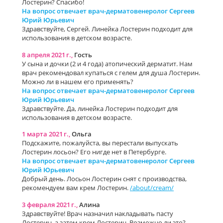
Лостерин? Спасибо!
На вопрос отвечает врач-дерматовенеролог Сергеев
Юрий Юрьевич
Здравствуйте, Сергей. Линейка Лостерин подходит для
использования в детском возрасте.
8 апреля 2021 г.,
Гость
У сына и дочки (2 и 4 года) атопический дерматит. Нам
врач рекомендовал купаться с гелем для душа Лостерин.
Можно ли в нашем его применять?
На вопрос отвечает врач-дерматовенеролог Сергеев
Юрий Юрьевич
Здравствуйте. Да, линейка Лостерин подходит для
использования в детском возрасте.
1 марта 2021 г.,
Ольга
Подскажите, пожалуйста, вы перестали выпускать
Лостерин лосьон? Его нигде нет в Петербурге.
На вопрос отвечает врач-дерматовенеролог Сергеев
Юрий Юрьевич
Добрый день. Лосьон Лостерин снят с производства,
рекомендуем вам крем Лостерин.
/about/cream/
3 февраля 2021 г.,
Алина
Здравствуйте! Врач назначил накладывать пасту
Лостерин, а затем крем Лостерин. Возможно ли это?