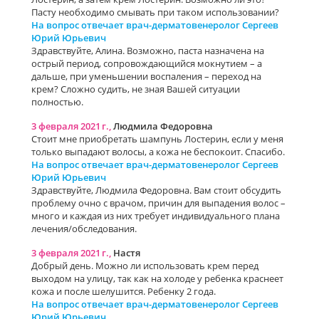
Пасту необходимо смывать при таком использовании?
На вопрос отвечает врач-дерматовенеролог Сергеев
Юрий Юрьевич
Здравствуйте, Алина. Возможно, паста назначена на
острый период, сопровождающийся мокнутием – а
дальше, при уменьшении воспаления – переход на
крем? Сложно судить, не зная Вашей ситуации
полностью.
3 февраля 2021 г.,
Людмила Федоровна
Стоит мне приобретать шампунь Лостерин, если у меня
только выпадают волосы, а кожа не беспокоит. Спасибо.
На вопрос отвечает врач-дерматовенеролог Сергеев
Юрий Юрьевич
Здравствуйте, Людмила Федоровна. Вам стоит обсудить
проблему очно с врачом, причин для выпадения волос –
много и каждая из них требует индивидуального плана
лечения/обследования.
3 февраля 2021 г.,
Настя
Добрый день. Можно ли использовать крем перед
выходом на улицу, так как на холоде у ребенка краснеет
кожа и после шелушится. Ребенку 2 года.
На вопрос отвечает врач-дерматовенеролог Сергеев
Юрий Юрьевич