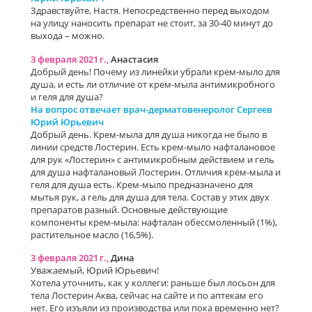
Здравствуйте, Настя. Непосредственно перед выходом
на улицу наносить препарат не стоит, за 30-40 минут до
выхода – можно.
3 февраля 2021 г.,
Анастасия
Добрый день! Почему из линейки убрали крем-мыло для
душа, и есть ли отличие от крем-мыла антимикробного
и геля для душа?
На вопрос отвечает врач-дерматовенеролог Сергеев
Юрий Юрьевич
Добрый день. Крем-мыла для душа никогда не было в
линии средств Лостерин. Есть крем-мыло нафталановое
для рук «Лостерин» с антимикробным действием и гель
для душа нафталановый Лостерин. Отличия крем-мыла и
геля для душа есть. Крем-мыло предназначено для
мытья рук, а гель для душа для тела. Состав у этих двух
препаратов разный. Основные действующие
компоненты крем-мыла: нафталан обессмоленный (1%),
растительное масло (16,5%).
3 февраля 2021 г.,
Дина
Уважаемый, Юрий Юрьевич!
Хотела уточнить, как у коллеги: раньше был лосьон для
тела Лостерин Аква, сейчас на сайте и по аптекам его
нет. Его изъяли из производства или пока временно нет?