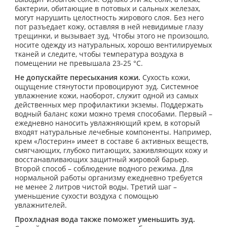
бактерии, обитающие в потовых и сальных железах,
могут нарушить целостность жирового слоя. Без него
пот разъедает кожу, оставляя в ней невидимые глазу
трещинки, и вызывает зуд. Чтобы этого не произошло,
носите одежду из натуральных, хорошо вентилируемых
тканей и следите, чтобы температура воздуха в
помещении не превышала 23-25 °С.
Не допускайте пересыхания кожи.
Сухость кожи,
ощущение стянутости провоцируют зуд. Системное
увлажнение кожи, наоборот, служит одной из самых
действенных мер профилактики экземы. Поддержать
водный баланс кожи можно тремя способами. Первый –
ежедневно наносить увлажняющий крем, в который
входят натуральные лечебные компоненты. Например,
крем «Лостерин» имеет в составе 6 активных веществ,
смягчающих, глубоко питающих, заживляющих кожу и
восстанавливающих защитный жировой барьер.
Второй способ – соблюдение водного режима. Для
нормальной работы организму ежедневно требуется
не менее 2 литров чистой воды. Третий шаг –
уменьшение сухости воздуха с помощью
увлажнителей.
Прохладная вода также поможет уменьшить зуд.