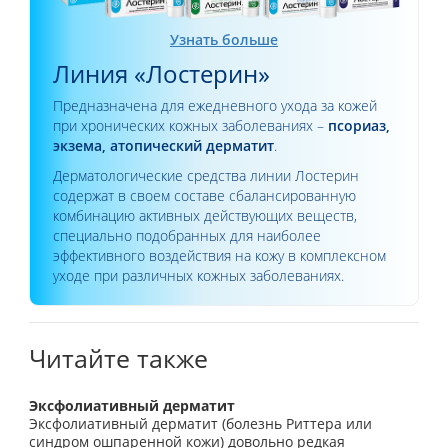
Узнать больше
Линия «Лостерин»
Предназначена для ежедневного ухода за кожей
при хронических кожных заболеваниях –
псориаз,
экзема, атопический дерматит
.
Дерматологические средства линии Лостерин
содержат в своем составе сбалансированную
комбинацию активных действующих веществ,
специально подобранных для наиболее
эффективного воздействия на кожу в комплексном
уходе при различных кожных заболеваниях.
Читайте также
Эксфолиативный дерматит
Эксфолиативный дерматит (болезнь Риттера или
синдром ошпаренной кожи) довольно редкая