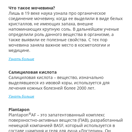
Что такое мочевина?
Лишь в 19 веке наука узнала про органическое
соединение мочевину, когда ее выделили в виде белых
кристаллов, не имеющих запаха, внешне
напоминающих крупную соль. В дальнейшем ученые
определили роль данного вещества в организме, а
также выявили ее полезные свойства. С тех пор
мочевина заняла важное место в косметологии и
медицине.
Узнать больше
Салициловая кислота
Салициловая кислота – вещество, изначально
выделявшееся из ивовой коры, используется для
лечения кожных болезней более 2000 лет.
Узнать больше
Plantapon
®
Plantapon
AF – это запатентованный комплекс
поверхностно-активных веществ (ПАВ), разработанный
немецкой компанией BASF, который используется в
составе шампуня и геля для душа «Лостерин». Он