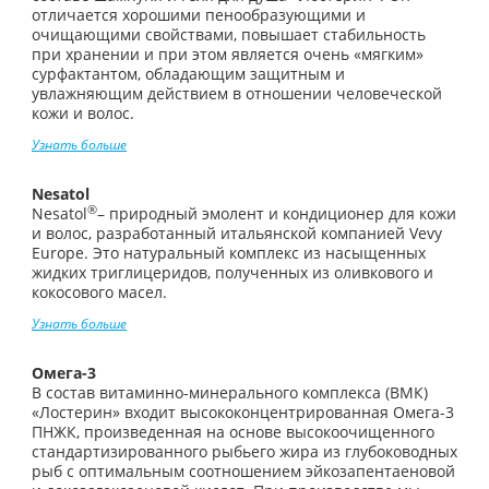
отличается хорошими пенообразующими и
очищающими свойствами, повышает стабильность
при хранении и при этом является очень «мягким»
сурфактантом, обладающим защитным и
увлажняющим действием в отношении человеческой
кожи и волос.
Узнать больше
Nesatol
®
Nesatol
– природный эмолент и кондиционер для кожи
и волос, разработанный итальянской компанией Vevy
Europe. Это натуральный комплекс из насыщенных
жидких триглицеридов, полученных из оливкового и
кокосового масел.
Узнать больше
Омега-3
В состав витаминно-минерального комплекса (ВМК)
«Лостерин» входит высококонцентрированная Омега-3
ПНЖК, произведенная на основе высокоочищенного
стандартизированного рыбьего жира из глубоководных
рыб с оптимальным соотношением эйкозапентаеновой