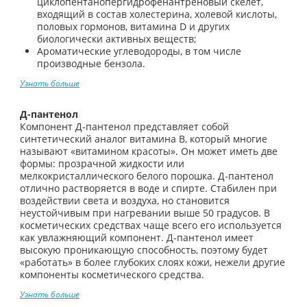
циклопентанопергидрофенантреновый скелет,
входящий в состав холестерина, холевой кислоты,
половых гормонов, витамина D и других
биологически активных веществ;
Ароматические углеводороды, в том числе
производные бензола.
Узнать больше
Д-пантенол
Компонент Д-пантенол представляет собой
синтетический аналог витамина В, который многие
называют «витамином красоты». Он может иметь две
формы: прозрачной жидкости или
мелкокристаллического белого порошка. Д-пантенол
отлично растворяется в воде и спирте. Стабилен при
воздействии света и воздуха, но становится
неустойчивым при нагревании выше 50 градусов. В
косметических средствах чаще всего его используется
как увлажняющий компонент. Д-пантенол имеет
высокую проникающую способность, поэтому будет
«работать» в более глубоких слоях кожи, нежели другие
компоненты косметического средства.
Узнать больше