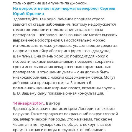
только детские шампуни типа Джонсон.
На вопрос отвечает врач-дерматовенеролог Сергеев
Юрий Юрьевич
Здравствуйте, Тамрико. Лечение псориаза строго
зависит от стадии заболевания, поэтому не допускается
самостоятельное использование лекарственных
препаратов – неправильное назначение может вызвать
выраженное обострение! Самостоятельно можно
использовать только уходовые, увлажняющие средства,
например линейку «Лостерин» (крем, гель для душа,
шампунь). Она очень хорошо подходит для кожи с
псориатическими высыпаниями, позволяет сократить
сроки использования лекарственных гормональных
препаратов. В отношении диеты – она должна быть
низкокалорийная, с низким содержанием белка. Могут
добавляться препараты омега-3 и омега-6
полиненасыщенных жирных кислот, витамины группы
В, D. Вашему сыну показана очная консультация.
14 января 2016 г.,
Виктор
Здравствуйте, врач прописал крем Лостерин от экземы
на руках. Также страдаю от покраснений вокруг глаз той
же, аллергической природы. Это не экзема, так как не
чешется и нет пузырьков, но область вокруг глаз все
время красная и иногда шелушится и побаливает.