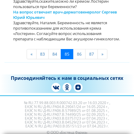
Здравствуйте,скажите,можно ли кремом Лостерин
пользоваться при беременности?
На вопрос отвечает врач-дерматовенеролог Сергеев
Юрий Юрьевич
Здравствуйте, Наталия. Беременность не является
противопоказанием для использования крема
«Лостерин». Согласуйте вопрос использования
препарата с наблюдающим Вас акушером-гинекологом.
«
83
84
85
86
87
»
Присоединяйтесь к нам в социальных сетях
№ RU.77.99.88.003.R.000742.03.20 от 16.03.2020 г.,
ЕАЭС N RU Д‑RU.PA04.B.29041/24 от 16.05.2024 г.,
ЕАЭС N RU Д‑RU.РА06.В.57989/25 от 01.08.2025 г.,
ЕАЭС N RU Д‑RU.РА07.В.74490/25 от 02.09.2025 г.,
ЕАЭС N RU Д‑RU.PA03.B.03757/23 от 07.04.2023 г.,
ЕАЭС N RU Д‑RU.PA03.B.04529/23 от 07.04.2023 г.,
ЕАЭС N RU Д‑RU.PA03.B.05151/23 от 07.04.2023 г.
© ООО «Бэствуд Фарма»