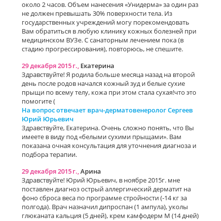
около 2 часов. Объем нанесения «Унидерма» за один раз
не должен превышать 30% поверхности тела. Из
государственных учреждений могу порекомендовать
Вам обратиться в любую клинику кожных болезней при
медицинском ВУЗе. С санаторным лечением пока (в
стадию прогрессирования), повторюсь, не спешите.
29 декабря 2015 г.,
Екатерина
Здравствуйте! Я родила больше месяца назад на второй
день после родов начался кожный зуд и белые сухие
прыщи по всему телу, кожа при этом стала сухая!что это
помогите (
На вопрос отвечает врач-дерматовенеролог Сергеев
Юрий Юрьевич
Здравствуйте, Екатерина. Очень сложно понять, что Вы
имеете в виду под «белыми сухими прыщами». Вам
показана очная консультация для уточнения диагноза и
подбора терапии.
29 декабря 2015 г.,
Арина
Здравствуйте! Юрий Юрьевич, в ноябре 2015г. мне
поставлен диагноз острый аллергический дерматит на
фоно сброса веса по программе стройности (-14 кг за
полгода). Врач назначил дипроспан (1 ампула), уколы
глюканата кальция (5 дней), крем камфодерм М (14 дней)