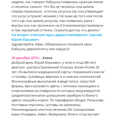
неделю, как говорит бабушка появилась красная линия
и чесалось сильно. Что бы не чесалось она залила
сперва перекисью , а потом уксусом (ну она утверждает
что уксус устранят чесание ). Не знаю до того или после
того как она залила уксусом, там появилась рана +
внутри оно как прожжено на 0.3 миллиметра примерно
и там сероватый оттенок. Скажите доктор что делать?
На вопрос отвечает врач-дерматовенеролог Сергеев
Юрий Юрьевич
Здравствуйте, Иван. Обязательно покажите свою
бабушку дерматологу или хирургу!
29 декабря 2015 г.,
Елена
Добрый день Юрий Юрьевич, у моего отца (86 лет)
диагноз - распространенный псориаз. Болен более 20
лет. Из выписки медицинской карты: поражения кожи в/
ч головы, туловища, верхних и и нижних конечностей.
Мономорфные высыпания, в виде папул, округлой
формы, ярко-розового цвета, с четкими границами и
очертаниями на поверхности которых визуалируется
среднепластинчатое шелушение серебристо-белого
цвета, чешуйко-корки. По периферии ободок Пильнова.
Ногтевые пластины, суставы не изменены.
Рекомендовано местное лечение-2% Салициловая
мазь+Унидерм, Аевит, Валериана. Моего отца мучает