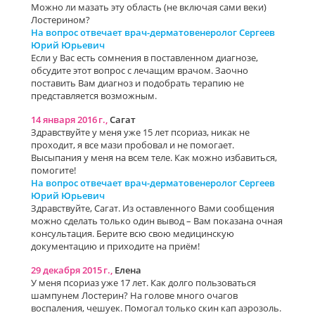
Можно ли мазать эту область (не включая сами веки)
Лостерином?
На вопрос отвечает врач-дерматовенеролог Сергеев
Юрий Юрьевич
Если у Вас есть сомнения в поставленном диагнозе,
обсудите этот вопрос с лечащим врачом. Заочно
поставить Вам диагноз и подобрать терапию не
представляется возможным.
14 января 2016 г.,
Сагат
Здравствуйте у меня уже 15 лет псориаз, никак не
проходит, я все мази пробовал и не помогает.
Высыпания у меня на всем теле. Как можно избавиться,
помогите!
На вопрос отвечает врач-дерматовенеролог Сергеев
Юрий Юрьевич
Здравствуйте, Сагат. Из оставленного Вами сообщения
можно сделать только один вывод – Вам показана очная
консультация. Берите всю свою медицинскую
документацию и приходите на приём!
29 декабря 2015 г.,
Елена
У меня псориаз уже 17 лет. Как долго пользоваться
шампунем Лостерин? На голове много очагов
воспаления, чешуек. Помогал только скин кап аэрозоль.