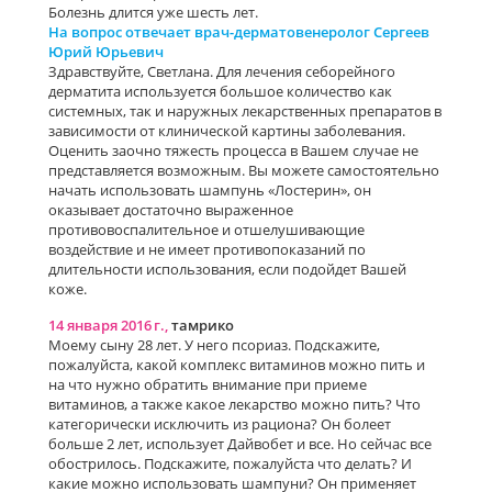
Болезнь длится уже шесть лет.
На вопрос отвечает врач-дерматовенеролог Сергеев
Юрий Юрьевич
Здравствуйте, Светлана. Для лечения себорейного
дерматита используется большое количество как
системных, так и наружных лекарственных препаратов в
зависимости от клинической картины заболевания.
Оценить заочно тяжесть процесса в Вашем случае не
представляется возможным. Вы можете самостоятельно
начать использовать шампунь «Лостерин», он
оказывает достаточно выраженное
противовоспалительное и отшелушивающие
воздействие и не имеет противопоказаний по
длительности использования, если подойдет Вашей
коже.
14 января 2016 г.,
тамрико
Моему сыну 28 лет. У него псориаз. Подскажите,
пожалуйста, какой комплекс витаминов можно пить и
на что нужно обратить внимание при приеме
витаминов, а также какое лекарство можно пить? Что
категорически исключить из рациона? Он болеет
больше 2 лет, использует Дайвобет и все. Но сейчас все
обострилось. Подскажите, пожалуйста что делать? И
какие можно использовать шампуни? Он применяет