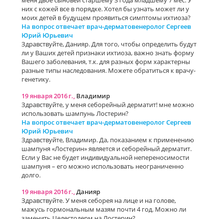
меня двое сыновей старшему 3 года младшему 7 мес. У
них с кожей все в порядке. Хотел бы узнать может ли у
моих детей в будущем проявиться симптомы ихтиоза?
На вопрос отвечает врач-дерматовенеролог Сергеев
Юрий Юрьевич
Здравствуйте, Данияр. Для того, чтобы определить будут
ли у Ваших детей признаки ихтиоза, важно знать форму
Вашего заболевания, т.к. для разных форм характерны
разные типы наследования. Можете обратиться к врачу-
генетику.
19 января 2016 г.,
Владимир
Здравствуйте, у меня себорейный дерматит! мне можно
использовать шампунь Лостерин?
На вопрос отвечает врач-дерматовенеролог Сергеев
Юрий Юрьевич
Здравствуйте, Владимир. Да, показанием к применению
шампуня «Лостерин» является и себорейный дерматит.
Если у Вас не будет индивидуальной непереносимости
шампуня – его можно использовать неограниченно
долго.
19 января 2016 г.,
Данияр
Здравствуйте. У меня себорея на лице и на голове,
мажусь гормональным мазям почти 4 год. Можно ли
заменить Целестодерм на Лостерин?