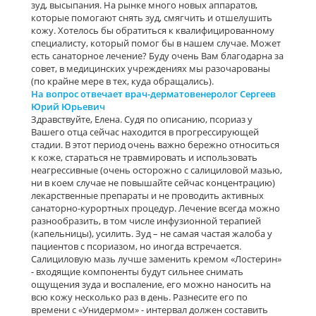
зуд, высыпания. На рынке много новых аппаратов,
которые помогают снять зуд, смягчить и отшелушить
кожу. Хотелось бы обратиться к квалифицированному
специалисту, который помог бы в нашем случае. Может
есть санаторное лечение? Буду очень Вам благодарна за
совет, в медицинских учреждениях мы разочарованы
(по крайне мере в тех, куда обращались).
На вопрос отвечает врач-дерматовенеролог Сергеев
Юрий Юрьевич
Здравствуйте, Елена. Судя по описанию, псориаз у
Вашего отца сейчас находится в прогрессирующей
стадии. В этот период очень важно бережно относиться
к коже, стараться не травмировать и использовать
неагрессивные (очень осторожно с салициловой мазью,
ни в коем случае не повышайте сейчас концентрацию)
лекарственные препараты и не проводить активных
санаторно-курортных процедур. Лечение всегда можно
разнообразить, в том числе инфузионной терапией
(капельницы), усилить. Зуд – не самая частая жалоба у
пациентов с псориазом, но иногда встречается.
Салициловую мазь лучше заменить кремом «Лостерин»
- входящие компоненты будут сильнее снимать
ощущения зуда и воспаление, его можно наносить на
всю кожу несколько раз в день. Разнесите его по
времени с «Унидермом» - интервал должен составить