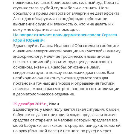
появились сильные боли, жжение, сильный зуд. Кожа на
ступнях стала грубой,ступни больно сгинать. Ноги
обсыпало и прием лекарств от аллергии не дает эффекта.
А сегодня обнаружила на подбородке небольшое
высыпание с зудом и влажностью. Что мне делать и к
кому мне обратиться за помощью.
На вопрос отвечает врач-дерматовенеролог Сергеев
Юрий Юрьевич
Здравствуйте, Галина Ивановна! Обязательно сообщите
о наличии аллергической реакции на «Метглиб» Вашему
эндокринологу. Наличие трофической язвы иногда
является причиной развития зудящих дерматозов (в
основном, экземы). Жалобы, описанные Вами,
свидетельствуют в пользу нескольких диагнозов. Вам
необходима очная консультация дерматолога для
постановки точных диагнозов и определения тактики
лечения – можно рассмотреть вопрос о госпитализации
в дерматологическое отделение.
29 декабря 2015 г.,
Иван
Здравствуйте, у меня получается такая ситуация. К моей
бабушке не давно приходили люди, предлагали всякие
средства от старения. И человек который предлагал все
моей бабушке, взял какое то средство или духи, полил ей
на руку (большой палец и немного по руке) и через