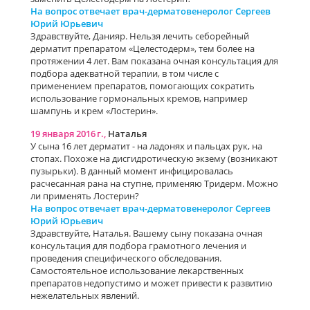
На вопрос отвечает врач-дерматовенеролог Сергеев
Юрий Юрьевич
Здравствуйте, Данияр. Нельзя лечить себорейный
дерматит препаратом «Целестодерм», тем более на
протяжении 4 лет. Вам показана очная консультация для
подбора адекватной терапии, в том числе с
применением препаратов, помогающих сократить
использование гормональных кремов, например
шампунь и крем «Лостерин».
19 января 2016 г.,
Наталья
У сына 16 лет дерматит - на ладонях и пальцах рук, на
стопах. Похоже на дисгидротическую экзему (возникают
пузырьки). В данный момент инфицировалась
расчесанная рана на ступне, применяю Тридерм. Можно
ли применять Лостерин?
На вопрос отвечает врач-дерматовенеролог Сергеев
Юрий Юрьевич
Здравствуйте, Наталья. Вашему сыну показана очная
консультация для подбора грамотного лечения и
проведения специфического обследования.
Самостоятельное использование лекарственных
препаратов недопустимо и может привести к развитию
нежелательных явлений.