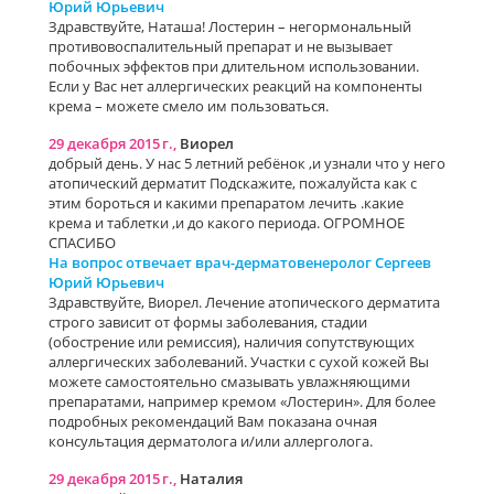
Юрий Юрьевич
Здравствуйте, Наташа! Лостерин – негормональный
противовоспалительный препарат и не вызывает
побочных эффектов при длительном использовании.
Если у Вас нет аллергических реакций на компоненты
крема – можете смело им пользоваться.
29 декабря 2015 г.,
Виорел
добрый день. У нас 5 летний ребёнок ,и узнали что у него
атопический дерматит Подскажите, пожалуйста как с
этим бороться и какими препаратом лечить .какие
крема и таблетки ,и до какого периода. ОГРОМНОЕ
СПАСИБО
На вопрос отвечает врач-дерматовенеролог Сергеев
Юрий Юрьевич
Здравствуйте, Виорел. Лечение атопического дерматита
строго зависит от формы заболевания, стадии
(обострение или ремиссия), наличия сопутствующих
аллергических заболеваний. Участки с сухой кожей Вы
можете самостоятельно смазывать увлажняющими
препаратами, например кремом «Лостерин». Для более
подробных рекомендаций Вам показана очная
консультация дерматолога и/или аллерголога.
29 декабря 2015 г.,
Наталия