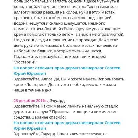
большого пальца к запястью), если я даже чуть-чуть в
холод пройду по улице без перчаток. Так называемая
аллергическая реакция на холод. Руки в этих местах
краснеют, болят (особенно, если мою под горячей
водой), чешутся и сильно шелушатся. Немного
помогает крем Локобейз Рипеа (другие увлажняющие
крема помогают только летом, а зимой не справляются).
Но до конца зуд и шелушение не проходят. Даже если
день руки не помазала, в больных местах появляются
небольшие бляшки, которые очень чешутся.
Подскажите, пожалуйста, поможет ли мне крем
"Лостерин"?
На вопрос отвечает врач-дерматовенеролог Сергеев
Юрий Юрьевич
Здравствуйте, Алиса. Да, Вы можете начать использовать
крем «Лостерин». Делать это необходимо как можно
чаще в течение дня.
23 декабря 2016 г.,
Эдуард
Здравствуйте, какой мазью лечить начальную стадию
дерматита на руке? Причина - моющие и химические
средства. Заранее спасибо!
На вопрос отвечает врач-дерматовенеролог Сергеев
Юрий Юрьевич
Здравствуйте, Эдуард. Начать лечение следуют с