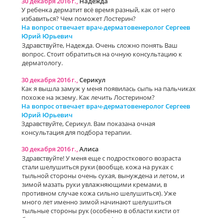
30 декабря 2016 г.,
Надежда
У ребенка дерматит всё время разный, как от него
избавиться? Чем поможет Лостерин?
На вопрос отвечает врач-дерматовенеролог Сергеев
Юрий Юрьевич
Здравствуйте, Надежда. Очень сложно понять Ваш
вопрос. Стоит обратиться на очную консультацию к
дерматологу.
30 декабря 2016 г.,
Серикул
Как я вышла замуж у меня появилась сыпь на пальчиках
похоже на экзему. Как лечить Лостерином?
На вопрос отвечает врач-дерматовенеролог Сергеев
Юрий Юрьевич
Здравствуйте, Серикул. Вам показана очная
консультация для подбора терапии.
30 декабря 2016 г.,
Алиса
Здравствуйте! У меня еще с подросткового возраста
стали шелушиться руки (вообще, кожа на руках с
тыльной стороны очень сухая, вынуждена и летом, и
зимой мазать руки увлажняющими кремами, в
противном случае кожа сильно шелушиться). Уже
много лет именно зимой начинают шелушиться
тыльные стороны рук (особенно в области кисти от