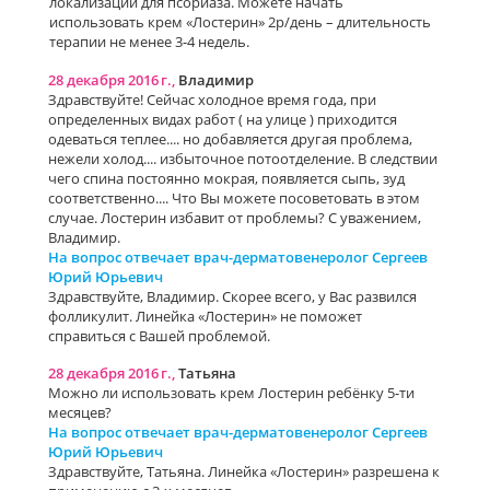
локализаций для псориаза. Можете начать
использовать крем «Лостерин» 2р/день – длительность
терапии не менее 3-4 недель.
28 декабря 2016 г.,
Владимир
Здравствуйте! Сейчас холодное время года, при
определенных видах работ ( на улице ) приходится
одеваться теплее.... но добавляется другая проблема,
нежели холод.... избыточное потоотделение. В следствии
чего спина постоянно мокрая, появляется сыпь, зуд
соответственно.... Что Вы можете посоветовать в этом
случае. Лостерин избавит от проблемы? С уважением,
Владимир.
На вопрос отвечает врач-дерматовенеролог Сергеев
Юрий Юрьевич
Здравствуйте, Владимир. Скорее всего, у Вас развился
фолликулит. Линейка «Лостерин» не поможет
справиться с Вашей проблемой.
28 декабря 2016 г.,
Татьяна
Можно ли использовать крем Лостерин ребёнку 5-ти
месяцев?
На вопрос отвечает врач-дерматовенеролог Сергеев
Юрий Юрьевич
Здравствуйте, Татьяна. Линейка «Лостерин» разрешена к