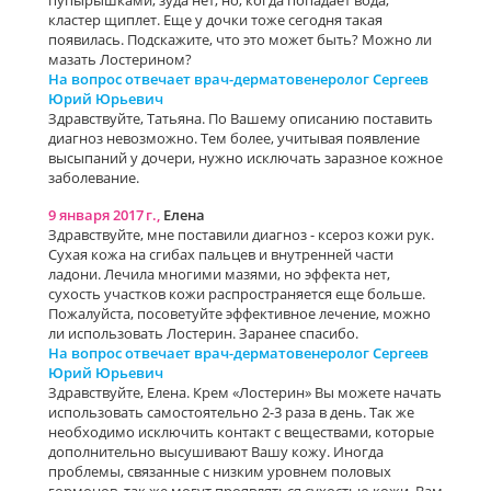
пупырышками, зуда нет, но, когда попадает вода,
кластер щиплет. Еще у дочки тоже сегодня такая
появилась. Подскажите, что это может быть? Можно ли
мазать Лостерином?
На вопрос отвечает врач-дерматовенеролог Сергеев
Юрий Юрьевич
Здравствуйте, Татьяна. По Вашему описанию поставить
диагноз невозможно. Тем более, учитывая появление
высыпаний у дочери, нужно исключать заразное кожное
заболевание.
9 января 2017 г.,
Елена
Здравствуйте, мне поставили диагноз - ксероз кожи рук.
Сухая кожа на сгибах пальцев и внутренней части
ладони. Лечила многими мазями, но эффекта нет,
сухость участков кожи распространяется еще больше.
Пожалуйста, посоветуйте эффективное лечение, можно
ли использовать Лостерин. Заранее спасибо.
На вопрос отвечает врач-дерматовенеролог Сергеев
Юрий Юрьевич
Здравствуйте, Елена. Крем «Лостерин» Вы можете начать
использовать самостоятельно 2-3 раза в день. Так же
необходимо исключить контакт с веществами, которые
дополнительно высушивают Вашу кожу. Иногда
проблемы, связанные с низким уровнем половых
гормонов, так же могут проявляться сухостью кожи. Вам