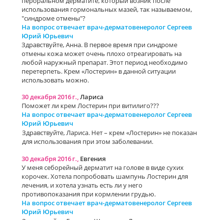
пероральном дерматите, который возник после
использования гормональных мазей, так называемом,
"синдроме отмены"?
На вопрос отвечает врач-дерматовенеролог Сергеев
Юрий Юрьевич
Здравствуйте, Анна. В первое время при синдроме
отмены кожа может очень плохо отреагировать на
любой наружный препарат. Этот период необходимо
перетерпеть. Крем «Лостерин» в данной ситуации
использовать можно.
30 декабря 2016 г.,
Лариса
Поможет ли крем Лостерин при витилиго???
На вопрос отвечает врач-дерматовенеролог Сергеев
Юрий Юрьевич
Здравствуйте, Лариса. Нет – крем «Лостерин» не показан
для использования при этом заболевании.
30 декабря 2016 г.,
Евгения
У меня себорейный дерматит на голове в виде сухих
корочек. Хотела попробовать шампунь Лостерин для
лечения, и хотела узнать есть ли у него
противопоказания при кормлении грудью.
На вопрос отвечает врач-дерматовенеролог Сергеев
Юрий Юрьевич