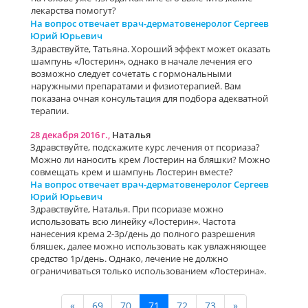
лекарства помогут?
На вопрос отвечает врач-дерматовенеролог Сергеев
Юрий Юрьевич
Здравствуйте, Татьяна. Хороший эффект может оказать
шампунь «Лостерин», однако в начале лечения его
возможно следует сочетать с гормональными
наружными препаратами и физиотерапией. Вам
показана очная консультация для подбора адекватной
терапии.
28 декабря 2016 г.,
Наталья
Здравствуйте, подскажите курс лечения от псориаза?
Можно ли наносить крем Лостерин на бляшки? Можно
совмещать крем и шампунь Лостерин вместе?
На вопрос отвечает врач-дерматовенеролог Сергеев
Юрий Юрьевич
Здравствуйте, Наталья. При псориазе можно
использовать всю линейку «Лостерин». Частота
нанесения крема 2-3р/день до полного разрешения
бляшек, далее можно использовать как увлажняющее
средство 1р/день. Однако, лечение не должно
ограничиваться только использованием «Лостерина».
«
69
70
71
72
73
»