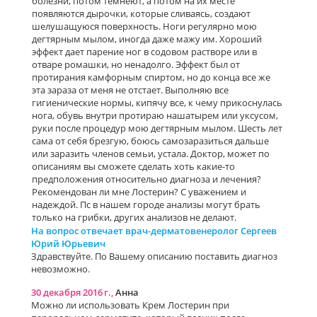
болезни, потом темнеют, а потом на их месте
появляются дырочки, которые сливаясь, создают
шелушащуюся поверхность. Ноги регулярно мою
дегтярным мылом, иногда даже мажу им. Хороший
эффект дает парение ног в содовом растворе или в
отваре ромашки, но ненадолго. Эффект был от
протирания камфорным спиртом, но до конца все же
эта зараза от меня не отстает. Выполняю все
гигиенические нормы, кипячу все, к чему прикоснулась
нога, обувь внутри протираю нашатырем или уксусом,
руки после процедур мою дегтярным мылом. Шесть лет
сама от себя брезгую, боюсь самозаразиться дальше
или заразить членов семьи, устала. Доктор, может по
описаниям вы сможете сделать хоть какие-то
предположения относительно диагноза и лечения?
Рекомендован ли мне Лостерин? С уважением и
надеждой. Пс в нашем городе анализы могут брать
только на грибки, других анализов не делают.
На вопрос отвечает врач-дерматовенеролог Сергеев
Юрий Юрьевич
Здравствуйте. По Вашему описанию поставить диагноз
невозможно.
30 декабря 2016 г.,
Анна
Можно ли использовать Крем Лостерин при