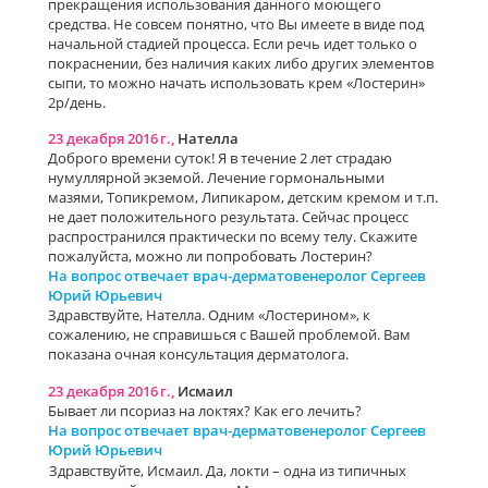
прекращения использования данного моющего
средства. Не совсем понятно, что Вы имеете в виде под
начальной стадией процесса. Если речь идет только о
покраснении, без наличия каких либо других элементов
сыпи, то можно начать использовать крем «Лостерин»
2р/день.
23 декабря 2016 г.,
Нателла
Доброго времени суток! Я в течение 2 лет страдаю
нумуллярной экземой. Лечение гормональными
мазями, Топикремом, Липикаром, детским кремом и т.п.
не дает положительного результата. Сейчас процесс
распространился практически по всему телу. Скажите
пожалуйста, можно ли попробовать Лостерин?
На вопрос отвечает врач-дерматовенеролог Сергеев
Юрий Юрьевич
Здравствуйте, Нателла. Одним «Лостерином», к
сожалению, не справишься с Вашей проблемой. Вам
показана очная консультация дерматолога.
23 декабря 2016 г.,
Исмаил
Бывает ли псориаз на локтях? Как его лечить?
На вопрос отвечает врач-дерматовенеролог Сергеев
Юрий Юрьевич
Здравствуйте, Исмаил. Да, локти – одна из типичных