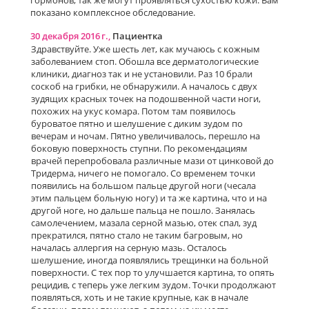
показано комплексное обследование.
30 декабря 2016 г.,
Пациентка
Здравствуйте. Уже шесть лет, как мучаюсь с кожным
заболеванием стоп. Обошла все дерматологические
клиники, диагноз так и не установили. Раз 10 брали
соскоб на грибки, не обнаружили. А началось с двух
зудящих красных точек на подошвенной части ноги,
похожих на укус комара. Потом там появилось
буроватое пятно и шелушение с диким зудом по
вечерам и ночам. Пятно увеличивалось, перешло на
боковую поверхность ступни. По рекомендациям
врачей перепробовала различные мази от цинковой до
Тридерма, ничего не помогало. Со временем точки
появились на большом пальце другой ноги (чесала
этим пальцем больную ногу) и та же картина, что и на
другой ноге, но дальше пальца не пошло. Занялась
самолечением, мазала серной мазью, отек спал, зуд
прекратился, пятно стало не таким багровым, но
началась аллергия на серную мазь. Осталось
шелушение, иногда появлялись трещинки на больной
поверхности. С тех пор то улучшается картина, то опять
рецидив, с теперь уже легким зудом. Точки продолжают
появляться, хоть и не такие крупные, как в начале