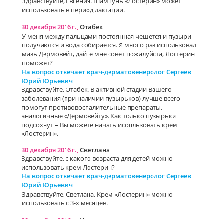
Здравствуйте, Евгения. Шампунь «Лостерин» может
использовать в период лактации.
30 декабря 2016 г.,
Отабек
У меня между пальцами постоянная чешется и пузыри
получаются и вода собирается. Я много раз использовал
мазь Дермовейт, дайте мне совет пожалуйста, Лостерин
поможет?
На вопрос отвечает врач-дерматовенеролог Сергеев
Юрий Юрьевич
Здравствуйте, Отабек. В активной стадии Вашего
заболевания (при наличии пузырьков) лучше всего
помогут противовоспалительные препараты,
аналогичные «Дермовейту». Как только пузырьки
подсохнут – Вы можете начать исопльзовать крем
«Лостерин».
30 декабря 2016 г.,
Светлана
Здравствуйте, с какого возраста для детей можно
использовать крем Лостерин?
На вопрос отвечает врач-дерматовенеролог Сергеев
Юрий Юрьевич
Здравствуйте, Светлана. Крем «Лостерин» можно
использовать с 3-х месяцев.