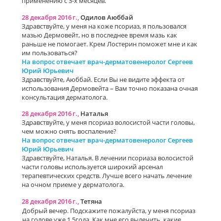
применению с 3-х месяцев.
28 декабря 2016 г.,
Одилов Аюббай
Здравствуйте, у меня на коже псориаз, я пользовался
мазью Дермовейт, но в последнее время мазь как
раньше не помогает. Крем Лостерин поможет мне и как
им пользоваться?
На вопрос отвечает врач-дерматовенеролог Сергеев
Юрий Юрьевич
Здравствуйте, Аюббай. Если Вы не видите эффекта от
использования Дермовейта – Вам точно показана очная
консультация дерматолога.
28 декабря 2016 г.,
Наталья
Здравствуйте, у меня псориаз волосистой части головы,
чем можно снять воспаление?
На вопрос отвечает врач-дерматовенеролог Сергеев
Юрий Юрьевич
Здравствуйте, Наталья. В лечении псориаза волосистой
части головы используется широкий арсенал
терапевтических средств. Лучше всего начать лечение
на очном приеме у дерматолога.
28 декабря 2016 г.,
Тетяна
Добрый вечер. Подскажите пожалуйста, у меня псориаз
на голове уже 1,5года. Как мне его вылечить ,какие