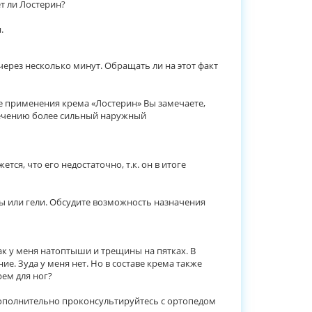
ет ли Лостерин?
.
ерез несколько минут. Обращать ли на этот факт
не применения крема «Лостерин» Вы замечаете,
 лечению более сильный наружный
я, что его недостаточно, т.к. он в итоге
ы или гели. Обсудите возможность назначения
ак у меня натоптыши и трещины на пятках. В
е. Зуда у меня нет. Но в составе крема также
ем для ног?
 Дополнительно проконсультируйтесь с ортопедом