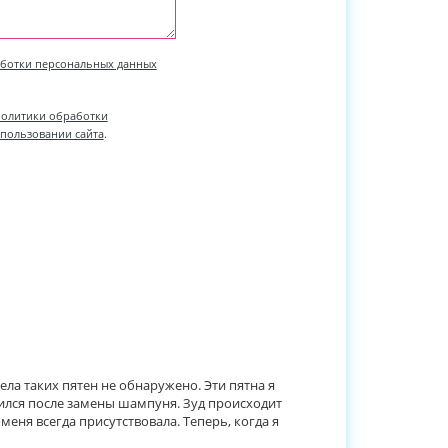
ботки персональных данных
олитики обработки
спользовании сайта
.
ела таких пятен не обнаружено. Эти пятна я
явился после замены шампуня. Зуд происходит
 меня всегда присутствовала. Теперь, когда я