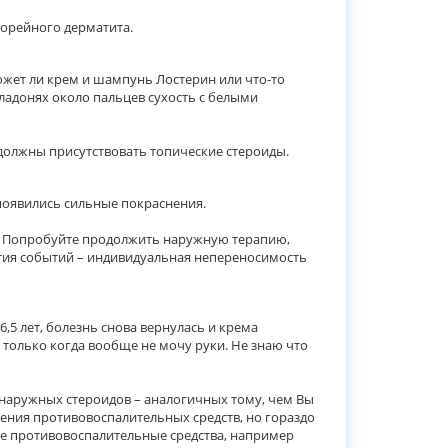
борейного дерматита.
может ли крем и шампунь Лостерин или что-то
 ладонях около пальцев сухость с белыми
 должны присутствовать топические стероиды.
 появились сильные покраснения.
. Попробуйте продолжить наружную терапию,
ития событий – индивидуальная непереносимость
6,5 лет, болезнь снова вернулась и крема
 только когда вообще не мочу руки. Не знаю что
(наружных стероидов – аналогичных тому, чем Вы
ения противовоспалительных средств, но гораздо
ые противовоспалительные средства, например