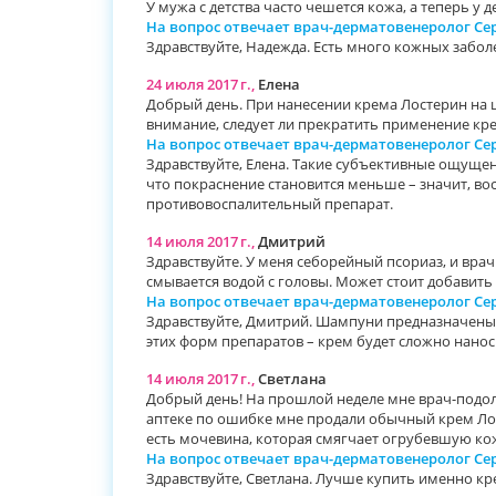
У мужа с детства часто чешется кожа, а теперь у 
На вопрос отвечает врач-дерматовенеролог С
Здравствуйте, Надежда. Есть много кожных забол
24 июля 2017 г.,
Елена
Добрый день. При нанесении крема Лостерин на 
внимание, следует ли прекратить применение кр
На вопрос отвечает врач-дерматовенеролог С
Здравствуйте, Елена. Такие субъективные ощущен
что покраснение становится меньше – значит, во
противовоспалительный препарат.
14 июля 2017 г.,
Дмитрий
Здравствуйте. У меня себорейный псориаз, и врач
смывается водой с головы. Может стоит добавить
На вопрос отвечает врач-дерматовенеролог С
Здравствуйте, Дмитрий. Шампуни предназначены 
этих форм препаратов – крем будет сложно нанос
14 июля 2017 г.,
Светлана
Добрый день! На прошлой неделе мне врач-подоло
аптеке по ошибке мне продали обычный крем Лосте
есть мочевина, которая смягчает огрубевшую ко
На вопрос отвечает врач-дерматовенеролог С
Здравствуйте, Светлана. Лучше купить именно кр