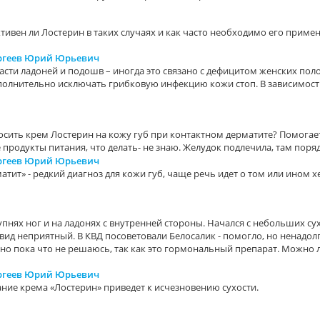
тивен ли Лостерин в таких случаях и как часто необходимо его примен
ергеев Юрий Юрьевич
бласти ладоней и подошв – иногда это связано с дефицитом женских пол
полнительно исключать грибковую инфекцию кожи стоп. В зависимос
носить крем Лостерин на кожу губ при контактном дерматите? Помогае
продукты питания, что делать- не знаю. Желудок подлечила, там поряд
ергеев Юрий Юрьевич
атит» - редкий диагноз для кожи губ, чаще речь идет о том или ином 
пнях ног и на ладонях с внутренней стороны. Начался с небольших сух
ид неприятный. В КВД посоветовали Белосалик - помогло, но ненадол
, но пока что не решаюсь, так как это гормональный препарат. Можно
ергеев Юрий Юрьевич
ание крема «Лостерин» приведет к исчезновению сухости.