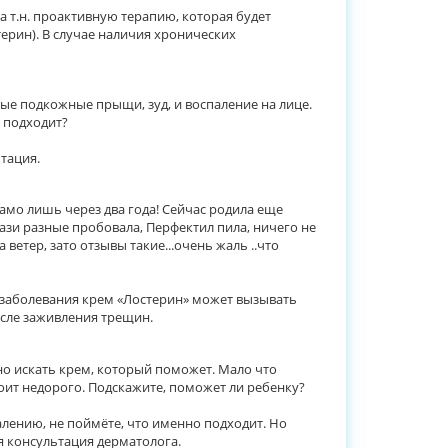
 т.н. проактивную терапию, которая будет
ерин). В случае наличия хронических
лые подкожные прыщи, зуд, и воспаление на лице.
 подходит?
тация.
само лишь через два года! Сейчас родила еще
 мази разные пробовала, Перфектил пила, ничего не
ветер, зато отзывы такие...очень жаль ..что
ии заболевания крем «Лостерин» может вызывать
осле заживления трещин.
но искать крем, который поможет. Мало что
оит недорого. Подскажите, поможет ли ребенку?
алению, не поймёте, что именно подходит. Но
я консультация дерматолога.