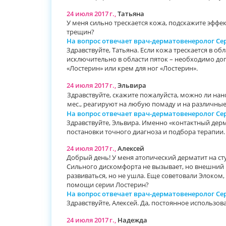
24 июля 2017 г.,
Татьяна
У меня сильно трескается кожа, подскажите эффек
трещин?
На вопрос отвечает врач-дерматовенеролог С
Здравствуйте, Татьяна. Если кожа трескается в о
исключительно в области пяток – необходимо до
«Лостерин» или крем для ног «Лостерин».
24 июля 2017 г.,
Эльвира
Здравствуйте, скажите пожалуйста, можно ли на
мес., реагируют на любую помаду и на различные 
На вопрос отвечает врач-дерматовенеролог С
Здравствуйте, Эльвира. Именно «контактный дерм
постановки точного диагноза и подбора терапии.
24 июля 2017 г.,
Алексей
Добрый день! У меня атопический дерматит на сту
Сильного дискомфорта не вызывает, но внешний в
развиваться, но не ушла. Еще советовали Элоком
помощи серии Лостерин?
На вопрос отвечает врач-дерматовенеролог С
Здравствуйте, Алексей. Да, постоянное использов
24 июля 2017 г.,
Надежда