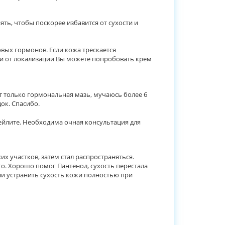
ять, чтобы поскорее избавится от сухости и
овых гормонов. Если кожа трескается
ти от локализации Вы можете попробовать крем
т только гормональная мазь, мучаюсь более 6
ок. Спасибо.
хейлите. Необходима очная консультация для
их участков, затем стал распространяться.
го. Хорошо помог Пантенол, сухость перестала
 ли устранить сухость кожи полностью при