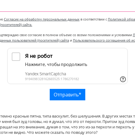
аю
Согласие на обработку персональных данных
в соответствии с
Политикой обра
посетителей) сайта.
одтверждаю свое согласие в полном объеме со всеми положениями и условиями
П
анных пользователей (посетителей) сайта
и
Пользовательского соглашения об и
темно красные пятна, типа васкулит, без шелушения. В других местах т
 меня был зуд головы, но я думал, что это от перхоти. Притом зуд по
ращал на это внимание, думая о том, что это из-за перхоти и перхоть у
оти не видно. Что можете сказать по поводу этого?