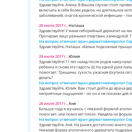
Здравствуйте, Алена. В Вашем случае стоит пров
включать в себя более редкое, но длительное ис
заболеваний, очагов хронической инфекции – по
28 июля 2017 г.,
Наташа
Здравствуйте! У меня себорейный дерматит на лиц
Протираю лицо разными спиртами, календулой. Та
На вопрос отвечает врач-дерматовенеролог С
Здравствуйте, Наташа. «Белые подкожные прыщи»
28 июля 2017 г.,
Юлия
Здравствуйте! 11 лет назад после родов намучала
ребенка и снова эта гадость ((( На одной руке па
помогает. Трещины, сухость ужасная ((купила сего
делать?
На вопрос отвечает врач-дерматовенеролог С
Здравствуйте, Юлия. Вам стоит дойти до врача-де
неприятные ощущения – но он и не показан для 
28 июля 2017 г.,
Аня
Больше года я мучаюсь с тяжелой формой атопиче
помогает, или помогает плохо. Увидела на форум
На вопрос отвечает врач-дерматовенеролог С
Здравствуйте, Аня. На рынке достаточно много у
тяжелая форма атопического дерматита подразуме