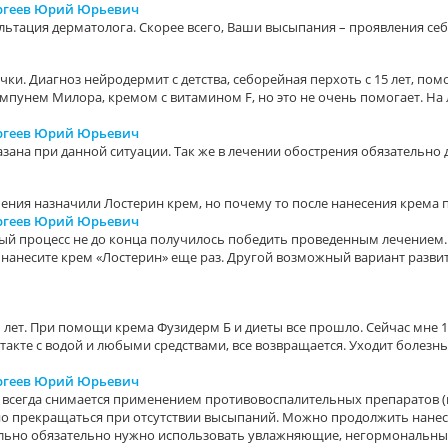
ергеев Юрий Юрьевич
льтация дерматолога. Скорее всего, Ваши высыпания – проявления се
очки. Диагноз нейродермит с детства, себорейная перхоть с 15 лет, по
ампунем Милора, кремом с витамином F, но это не очень помогает. На
ергеев Юрий Юрьевич
казана при данной ситуации. Так же в лечении обострения обязательно
лечения назначили Лостерин крем, но почему то после нанесения крема
ергеев Юрий Юрьевич
ный процесс не до конца получилось победить проведенным лечением
 нанесите крем «Лостерин» еще раз. Другой возможный вариант разв
11 лет. При помощи крема Фузидерм Б и диеты все прошло. Сейчас мне 1
такте с водой и любыми средствами, все возвращается. Уходит болезнь
ергеев Юрий Юрьевич
я всегда снимается применением противовоспалительных препаратов 
но прекращаться при отсутствии высыпаний. Можно продолжить нанес
ллельно обязательно нужно использовать увлажняющие, негормональн