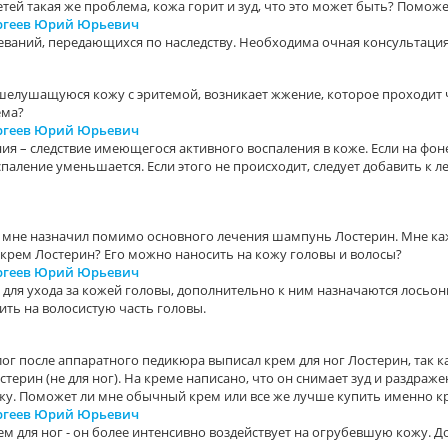
детей такая же проблема, кожа горит и зуд, что это может быть? Помож
ергеев Юрий Юрьевич
еваний, передающихся по наследству. Необходима очная консультация
шелушащуюся кожу с эритемой, возникает жжение, которое проходит ч
ема?
ергеев Юрий Юрьевич
ия – следствие имеющегося активного воспаления в коже. Если на фо
спаление уменьшается. Если этого не происходит, следует добавить к
 мне назначил помимо основного лечения шампунь Лостерин. Мне кажетс
 крем Лостерин? Его можно наносить на кожу головы и волосы?
ергеев Юрий Юрьевич
для ухода за кожей головы, дополнительно к ним назначаются лосьон
ить на волосистую часть головы.
г после аппаратного педикюра выписал крем для ног Лостерин, так к
рин (не для ног). На креме написано, что он снимает зуд и раздражени
жу. Поможет ли мне обычный крем или все же лучше купить именно кр
ергеев Юрий Юрьевич
ем для ног - он более интенсивно воздействует на огрубевшую кожу.