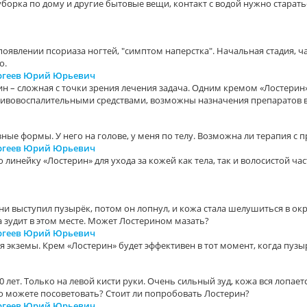
уборка по дому и другие бытовые вещи, контакт с водой нужно старать
оявлении псориаза ногтей, "симптом наперстка". Начальная стадия, ч
о.
ергеев Юрий Юрьевич
ин – сложная с точки зрения лечения задача. Одним кремом «Лостерин»
ивовоспалительными средствами, возможны назначения препаратов вн
азные формы. У него на голове, у меня по телу. Возможна ли терапия с
ергеев Юрий Юрьевич
 линейку «Лостерин» для ухода за кожей как тела, так и волосистой ч
ни выступил пузырёк, потом он лопнул, и кожа стала шелушиться в окр
ва зудит в этом месте. Может Лостерином мазать?
ергеев Юрий Юрьевич
я экземы. Крем «Лостерин» будет эффективен в тот момент, когда пузы
 лет. Только на левой кисти руки. Очень сильный зуд, кожа вся лопает
что можете посоветовать? Стоит ли попробовать Лостерин?
ергеев Юрий Юрьевич