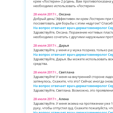
крем «Лостерин» 2 р/день. Вам противопоказана 
необходимо использовать «Лостерин»
28 июля 2017 г.,
Оксана
Добрый день! Эффективен ли крем Лостерин при п
посоветовать для борьбы с этим недугом? Спасиб
На вопрос отвечает врач-дерматовенеролог С
Здравствуйте, Оксана. Поражение ногтевых пласт
необходимо сочетать с другими наружными прот
28 июля 2017 г.,
Дарья
Здравствуйте, у меня и у мужа псориаз, только р
На вопрос отвечает врач-дерматовенеролог С
Здравствуйте, Дарья. Вы можете использовать всю
средства.
28 июля 2017 г.,
Светлана
Здравствуйте! У меня на внутренней стороне ладо
затянулось. Скажите, что это? Сейчас иногда сно
На вопрос отвечает врач-дерматовенеролог С
Здравствуйте, Светлана. Возможно, это проявлени
28 июля 2017 г.,
Алена
Здравствуйте. У меня экзема на протяжении уже 10
руку, чтобы отпустил зуд. Скажите пожалуйста, 
На вопрос отвечает врач-дерматовенеролог С