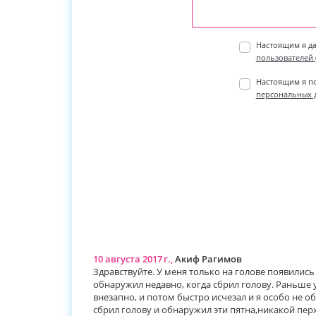
Настоящим я д
пользователей (
Настоящим я п
персональных д
10 августа 2017 г.,
Акиф Рагимов
Здравствуйте. У меня только на голове появились 
обнаружил недавно, когда сбрил голову. Раньше у
внезапно, и потом быстро исчезал и я особо не об
сбрил голову и обнаружил эти пятна,никакой перх