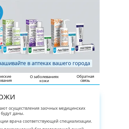
рашивайте в аптеках вашего города
ческие
Обратная
О заболеваниях
ования
связь
кожи
кожи
вают осуществления заочных медицинских
 будут даны.
ации врача соответствующей специализации.