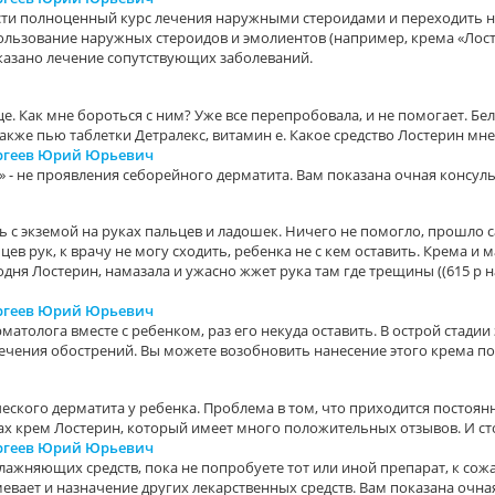
ести полноценный курс лечения наружными стероидами и переходить на
пользование наружных стероидов и эмолиентов (например, крема «Лост
казано лечение сопутствующих заболеваний.
е. Как мне бороться с ним? Уже все перепробовала, и не помогает. Бе
кже пью таблетки Детралекс, витамин е. Какое средство Лостерин мне
ергеев Юрий Юрьевич
 - не проявления себорейного дерматита. Вам показана очная консуль
сь с экземой на руках пальцев и ладошек. Ничего не помогло, прошло 
льцев рук, к врачу не могу сходить, ребенка не с кем оставить. Крема и
дня Лостерин, намазала и ужасно жжет рука там где трещины ((615 р на 
ергеев Юрий Юрьевич
рматолога вместе с ребенком, раз его некуда оставить. В острой стад
лечения обострений. Вы можете возобновить нанесение этого крема п
ского дерматита у ребенка. Проблема в том, что приходится постоян
ах крем Лостерин, который имеет много положительных отзывов. И ст
ергеев Юрий Юрьевич
влажняющих средств, пока не попробуете тот или иной препарат, к сож
вает и назначение других лекарственных средств. Вам показана очна