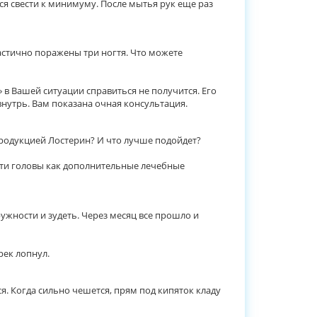
ся свести к минимуму. После мытья рук еще раз
астично поражены три ногтя. Что можете
 в Вашей ситуации справиться не получится. Его
утрь. Вам показана очная консультация.
 продукцией Лостерин? И что лучше подойдет?
асти головы как дополнительные лечебные
ужности и зудеть. Через месяц все прошло и
рек лопнул.
ся. Когда сильно чешется, прям под кипяток кладу