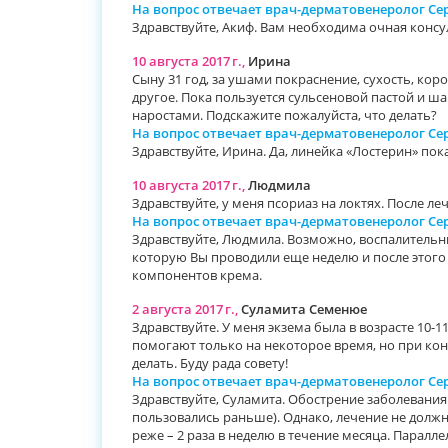
На вопрос отвечает врач-дерматовенеролог С
Здравствуйте, Акиф. Вам необходима очная консу
10 августа 2017 г.,
Ирина
Сыну 31 год, за ушами покраснение, сухость, кор
другое. Пока пользуется сульсеновой пастой и ш
наростами. Подскажите пожалуйста, что делать?
На вопрос отвечает врач-дерматовенеролог С
Здравствуйте, Ирина. Да, линейка «Лостерин» по
10 августа 2017 г.,
Людмила
Здравствуйте, у меня псориаз на локтях. После 
На вопрос отвечает врач-дерматовенеролог С
Здравствуйте, Людмила. Возможно, воспалитель
которую Вы проводили еще неделю и после этого
компонентов крема.
2 августа 2017 г.,
Суламита Семенюе
Здравствуйте. У меня экзема была в возрасте 10-
помогают только на некоторое время, но при кон
делать. Буду рада совету!
На вопрос отвечает врач-дерматовенеролог С
Здравствуйте, Суламита. Обострение заболевани
пользовались раньше). Однако, лечение не долж
реже – 2 раза в неделю в течение месяца. Пара