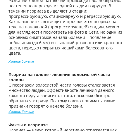
Развитие кожной патологии происходит волнообразно,
постепенно переходя из одной стадии в другую. В
течении псориаза выделяют 3 стадии:
прогрессирующую, стационарную и регрессирующую.
Как начинается, выглядит и проявляется псориаз на
теле на начальной (прогрессирующей) стадии, можно
для наглядности посмотреть на фото в Сети, но один из
основных симптомов начала болезни – появление
небольших (до 6 мм) высыпаний розового или красного
цвета, нередко покрытых чешуйками белесоватого
цвета.
Узнать больше
Псориаз на голове - лечение волосистой части
головы
С псориазом волосистой части головы сталкивается
множество людей. Эффективность лечения данного
кожного недуга зависит от того, насколько быстро
обратиться к врачу. Поэтому важно понимать, какие
признаки говорят о начале болезни.
Узнать больше
Факты о псориазе
Псориаз — недуг, который негативно отражается как