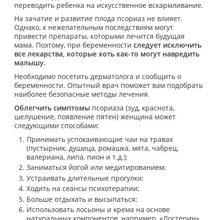
переводить ребенка на искусственное вскармливание.
На зачатие и развитие плода псориаз не влияет.
Однако, к нежелательным последствиям могут
привести препараты, которыми лечится будущая
мама. Поэтому, при беременности
следует исключить
все лекарства, которые хоть как-то могут навредить
малышу.
Необходимо посетить дерматолога и сообщить о
беременности. Опытный врач поможет вам подобрать
наиболее безопасные методы лечения.
Облегчить симптомы
псориаза (зуд, краснота,
шелушение, появление пятен) женщина может
следующими способами:
Принимать успокаивающие чаи на травах
(пустырник, душица, ромашка, мята, чабрец,
валериана, липа, пион и т.д.);
Заниматься йогой или медитированием;
Устраивать длительные прогулки;
Ходить на сеансы психотерапии;
Больше отдыхать и высыпаться:
Использовать лосьоны и крема на основе
натуральных компонентов, например, «Лостерин».